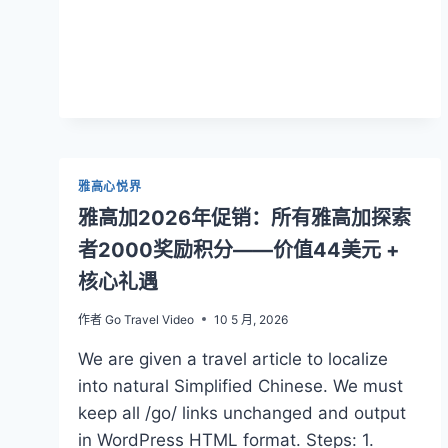
会
员
2026
终
极
攻
略：
积
分
雅高心悦界
价
雅高加2026年促销：所有雅高加探索
值
¥0.5/
者2000奖励积分——价值44美元 +
分，
核心礼遇
白
金
作者
Go Travel Video
10 5 月, 2026
升
钻
We are given a travel article to localize
石
into natural Simplified Chinese. We must
只
要
keep all /go/ links unchanged and output
70
in WordPress HTML format. Steps: 1.