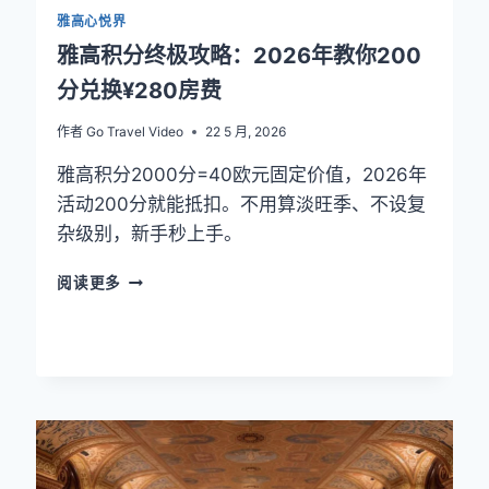
雅高心悦界
雅高积分终极攻略：2026年教你200
分兑换¥280房费
作者
Go Travel Video
22 5 月, 2026
雅高积分2000分=40欧元固定价值，2026年
活动200分就能抵扣。不用算淡旺季、不设复
杂级别，新手秒上手。
雅
阅读更多
高
积
分
终
极
攻
略：
2026
年