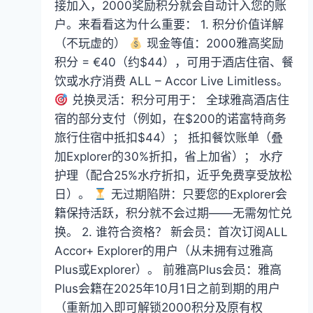
接加入，2000奖励积分就会自动计入您的账
户。来看看这为什么重要： 1. 积分价值详解
（不玩虚的）
现金等值：2000雅高奖励
积分 = €40（约$44），可用于酒店住宿、餐
饮或水疗消费 ALL – Accor Live Limitless。
兑换灵活：积分可用于： 全球雅高酒店住
宿的部分支付（例如，在$200的诺富特商务
旅行住宿中抵扣$44）； 抵扣餐饮账单（叠
加Explorer的30%折扣，省上加省）； 水疗
护理（配合25%水疗折扣，近乎免费享受放松
日）。
无过期陷阱：只要您的Explorer会
籍保持活跃，积分就不会过期——无需匆忙兑
换。 2. 谁符合资格？ 新会员：首次订阅ALL
Accor+ Explorer的用户（从未拥有过雅高
Plus或Explorer）。 前雅高Plus会员：雅高
Plus会籍在2025年10月1日之前到期的用户
（重新加入即可解锁2000积分及原有权