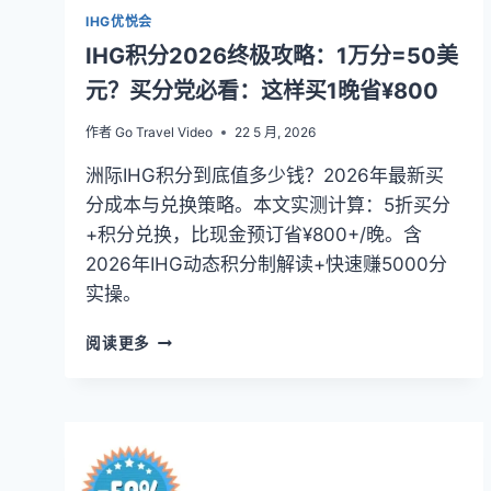
IHG优悦会
IHG积分2026终极攻略：1万分=50美
元？买分党必看：这样买1晚省¥800
作者
Go Travel Video
22 5 月, 2026
洲际IHG积分到底值多少钱？2026年最新买
分成本与兑换策略。本文实测计算：5折买分
+积分兑换，比现金预订省¥800+/晚。含
2026年IHG动态积分制解读+快速赚5000分
实操。
IHG
阅读更多
积
分
2026
终
极
攻