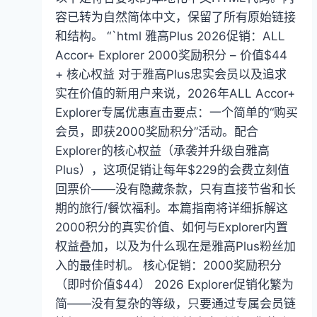
者
容已转为自然简体中文，保留了所有原始链接
2000
和结构。 “`html 雅高Plus 2026促销：ALL
奖
励
Accor+ Explorer 2000奖励积分 – 价值$44
积
+ 核心权益 对于雅高Plus忠实会员以及追求
分
实在价值的新用户来说，2026年ALL Accor+
——
Explorer专属优惠直击要点：一个简单的“购买
价
值
会员，即获2000奖励积分”活动。配合
44
Explorer的核心权益（承袭并升级自雅高
美
Plus），这项促销让每年$229的会费立刻值
元
+
回票价——没有隐藏条款，只有直接节省和长
核
期的旅行/餐饮福利。本篇指南将详细拆解这
心
2000积分的真实价值、如何与Explorer内置
礼
权益叠加，以及为什么现在是雅高Plus粉丝加
遇
入的最佳时机。 核心促销：2000奖励积分
（即时价值$44） 2026 Explorer促销化繁为
简——没有复杂的等级，只要通过专属会员链