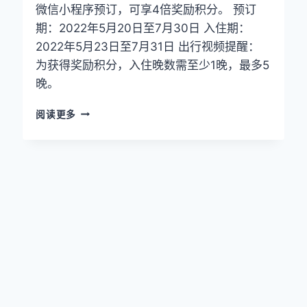
微信小程序预订，可享4倍奖励积分。 预订
会
期：2022年5月20日至7月30日 入住期：
员
权
2022年5月23日至7月31日 出行视频提醒：
益、
为获得奖励积分，入住晚数需至少1晚，最多5
升
晚。
等
路
雅
径
阅读更多
高
一
会
篇
员
讲
可
透
享
最
高
4
倍
奖
励
积
分