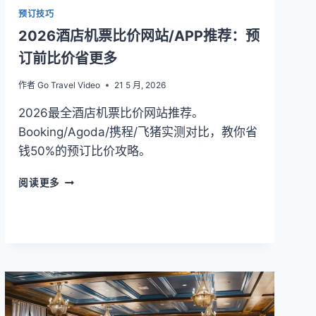
预订技巧
2026酒店机票比价网站/APP推荐：预
订前比价省更多
作者
Go Travel Video
21 5 月, 2026
2026最全酒店机票比价网站推荐。
Booking/Agoda/携程/飞猪实测对比，教你省
钱50%的预订比价攻略。
2026
阅读更多
酒
店
机
票
比
价
网
站/APP
推