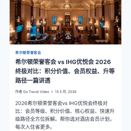
教
你
200
分
兑
换
¥280
房
希尔顿荣誉客会
费
希尔顿荣誉客会 vs IHG优悦会 2026
终极对比：积分价值、会员权益、升等
路径一篇讲透
作者
Go Travel Video
15 5 月, 2026
2026希尔顿荣誉客会vs IHG优悦会终极对
比：会员等级、积分价值、核心权益、快速升
级路径全方位拆解。帮你选对酒店会员计划，
每次入住省更多。