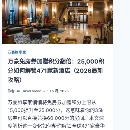
荐：
预
订
前
比
价
省
更
万豪旅享家
多
万豪免房券加赠积分翻倍：25,000积
分如何解锁471家新酒店（2026最新
攻略）
作者
Go Travel Video
13 5 月, 2026
万豪旅享家悄悄将免房券加赠积分上限从
15,000提升至25,000分，这意味着你的35k
房券可以直接兑换60,000分的房间。本文深
度解析这一变化如何帮你解锁全球471家豪华