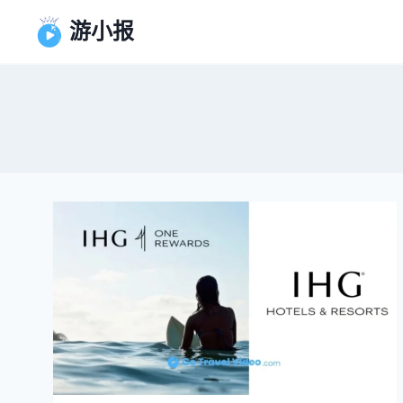
跳
游小报
到
内
容