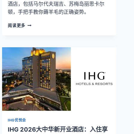
酒店，包括马尔代夫瑞吉、苏梅岛丽思卡尔
顿，手把手教你薅羊毛的正确姿势。
万
阅读更多
豪
免
房
券
加
赠
积
分
翻
倍：
25,000
积
分
如
何
IHG优悦会
解
IHG 2026大中华新开业酒店：入住享
锁