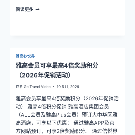
希
阅读更多
尔
顿
荣
誉
客
会
VS
雅高心悦界
IHG
雅高会员可享最高4倍奖励积分
优
悦
（2026年促销活动）
会
2026
作者
Go Travel Video
10 5 月, 2026
终
极
雅高会员享最高4倍奖励积分（2026年促销活
对
动） 雅高4倍积分促销 雅高酒店集团会员
比：
（ALL会员及雅高Plus会员）预订大中华区雅
积
分
高酒店，可享以下优惠： 通过雅高APP及官
价
方网站预订，可享2倍奖励积分。 通过信悦界
值、