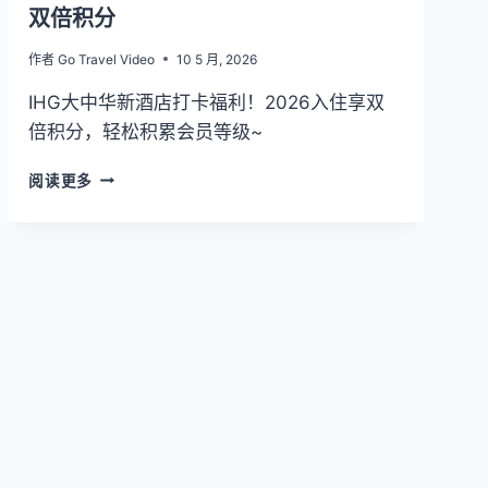
471
双倍积分
家
新
作者
Go Travel Video
10 5 月, 2026
酒
IHG大中华新酒店打卡福利！2026入住享双
店
（2026
倍积分，轻松积累会员等级~
最
新
IHG
阅读更多
攻
2026
略）
大
中
华
新
开
业
酒
店：
入
住
享
双