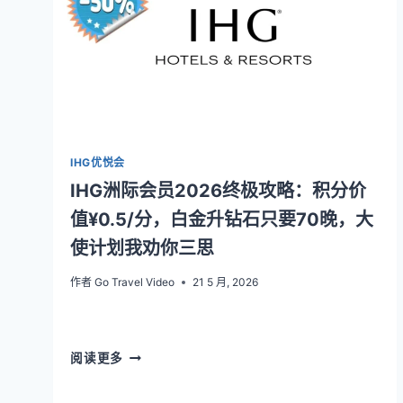
略：
1
万
分
=50
美
元？
买
分
IHG优悦会
党
IHG洲际会员2026终极攻略：积分价
必
看：
值¥0.5/分，白金升钻石只要70晚，大
这
使计划我劝你三思
样
买
作者
Go Travel Video
21 5 月, 2026
1
晚
省
¥800
IHG
阅读更多
洲
际