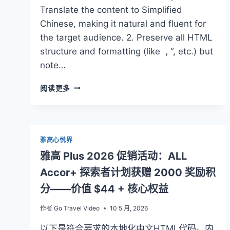
晚，
Translate the content to Simplified
大
使
Chinese, making it natural and fluent for
计
the target audience. 2. Preserve all HTML
划
structure and formatting (like , “, etc.) but
我
note…
劝
你
雅
三
阅读更多
高
思
加
2026
年
促
雅高心悦界
销：
雅高 Plus 2026 促销活动：ALL
所
Accor+ 探索者计划获赠 2000 奖励积
有
雅
分——价值 $44 + 核心权益
高
加
作者
Go Travel Video
10 5 月, 2026
探
索
以下是符合要求的本地化中文HTML代码。内