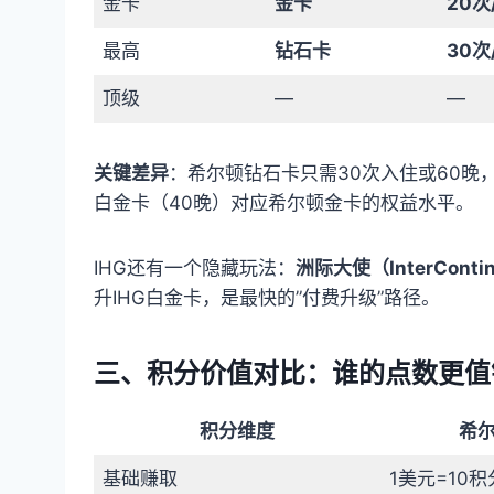
金卡
金卡
20次
最高
钻石卡
30次
顶级
—
—
关键差异
：希尔顿钻石卡只需30次入住或60晚，
白金卡（40晚）对应希尔顿金卡的权益水平。
IHG还有一个隐藏玩法：
洲际大使（InterConti
升IHG白金卡，是最快的”付费升级”路径。
三、积分价值对比：谁的点数更值
积分维度
希
基础赚取
1美元=10积