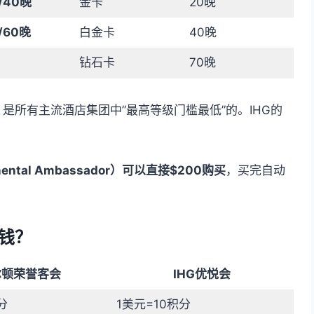
/40晚
金卡
20晚
/60晚
白金卡
40晚
钻石卡
70晚
是所有主流酒店集团中”最高等级门槛最低”的。IHG的
nental Ambassador）可以直接$200购买
，买完自动
钱？
尔顿荣誉客会
IHG优悦会
分
1美元=10积分