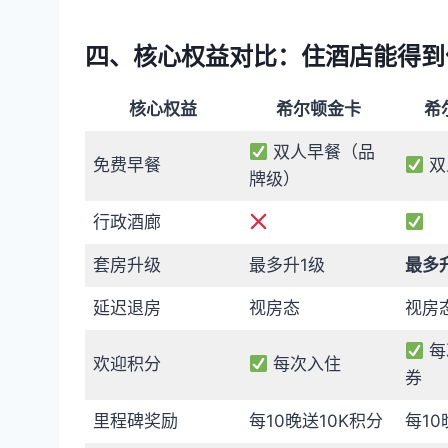
四、核心权益对比：住酒店能得到
核心权益
希尔顿金卡
希
双人早餐（品
免费早餐
双
牌级）
行政酒廊
套房升级
最多升1级
最多
延迟退房
视房态
视房
每
欢迎积分
每次入住
券
里程碑奖励
每10晚送10K积分
每10