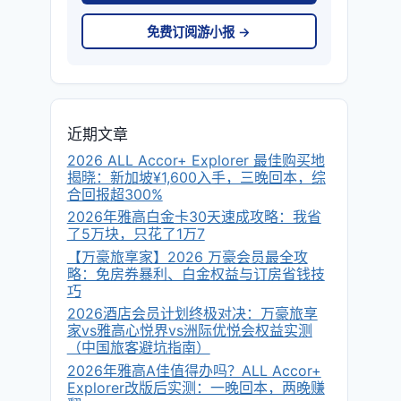
免费订阅游小报 →
近期文章
2026 ALL Accor+ Explorer 最佳购买地
揭晓：新加坡¥1,600入手，三晚回本，综
合回报超300%
2026年雅高白金卡30天速成攻略：我省
了5万块，只花了1万7
【万豪旅享家】2026 万豪会员最全攻
略：免房券暴利、白金权益与订房省钱技
巧
2026酒店会员计划终极对决：万豪旅享
家vs雅高心悦界vs洲际优悦会权益实测
（中国旅客避坑指南）
2026年雅高A佳值得办吗？ALL Accor+
Explorer改版后实测：一晚回本，两晚赚