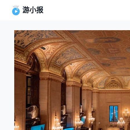
跳
游小报
到
内
容