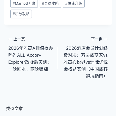
文
#
Marriott万豪
#
会员攻略
#
快速升级
章
#
积分攻略
标
签：
文
上一页
下一步
2026年雅高A佳值得办
2026酒店会员计划终
章
吗？ALL Accor+
极对决：万豪旅享家vs
导
Explorer改版后实测：
雅高心悦界vs洲际优悦
航
一晚回本，两晚赚翻
会权益实测（中国旅客
避坑指南）
类似文章