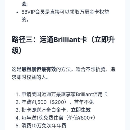
会
。
88VIP会员是直接可以领取万豪金卡权益
的。
路径三：运通Brilliant卡（立即升
级）
这是
最粗暴但最有效
的方法。适合不想折腾、追
求即时权益的人。
申请美国运通万豪旅享家Brilliant信用卡
年费¥1,500（$200），首年不免
批卡即送万豪白金卡，
立即生效
每年送1晚免费住宿（价值¥800+）
消费10万免次年年费