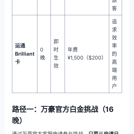
旅
客
追
求
效
即
运通
率
0
时
年费
Brilliant
的
晚
生
¥1,500（$200）
卡
高
效
端
用
户
路径一：万豪官方白金挑战（16
晚）
透过万豪官方客服申请参与挑战，
只要从申请日