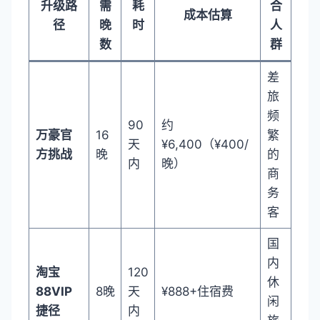
升级路
需
耗
合
成本估算
径
晚
时
人
数
群
差
旅
频
90
约
万豪官
16
繁
天
¥6,400（¥400/
方挑战
晚
的
内
晚）
商
务
客
国
内
淘宝
120
休
88VIP
8晚
天
¥888+住宿费
闲
捷径
内