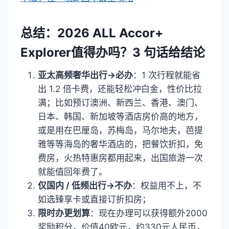
总结：2026
ALL Accor+
Explorer
值得办吗？3 句话给结论
亚太高频奢华出行→必办
：1 次行程就能省
出 1.2 倍卡费，还能轻松冲白金，性价比拉
满；比如预订澳洲、新西兰、香港、澳门、
日本、韩国、新加坡等酒店房价高的地方，
或是用在巴厘岛，苏梅岛，马尔地夫，芭提
雅等等海岛的奢华酒店的，把餐饮折扣，免
费房，火热特惠房都用起来，出国旅游一次
就能值回年费了。
仅国内 / 低频出行→不办
：权益用不上，不
如选臻享卡或直接订折扣房；
限时办更划算
：现在办理可以获得额外2000
奖励积分，价值40欧元，约330元人民币，