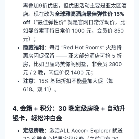
再叠加9折优惠，但优惠活动主要是亚太区酒
店。现在改为
全球雅高酒店最佳弹性价 15%
off
（“最佳弹性价” 就是官网日常浮动价，比
如曼谷索菲特日常价 1000 元，会员价 850
元）；
隐藏福利
：每月 “Red Hot Rooms” 火热特
惠房闪促保留 —— 亚太部分酒店可抢 5 折
房，比如巴厘岛美憬阁别墅，非会员 2800
元 / 2 晚，闪促价仅 1400 元；
注意
：15% 基础折扣不能叠加大促（如
618、双 11）。
4. 会籍 + 积分：30 晚定级房晚 + 自动升
银卡，轻松冲白金
定级房晚
：激活ALL Accor+ Explorer 就送