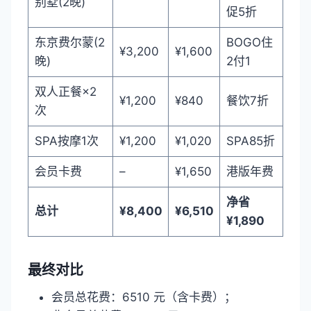
别墅(2晚)
促5折
东京费尔蒙(2
BOGO住
¥3,200
¥1,600
晚)
2付1
双人正餐×2
¥1,200
¥840
餐饮7折
次
SPA按摩1次
¥1,200
¥1,020
SPA85折
会员卡费
–
¥1,650
港版年费
净省
总计
¥8,400
¥6,510
¥1,890
最终对比
会员总花费：6510 元（含卡费）；