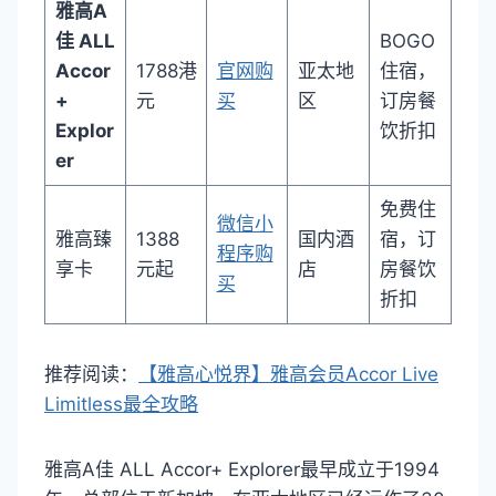
雅高A
佳 ALL
BOGO
Accor
1788港
官网购
亚太地
住宿，
+
元
买
区
订房餐
Explor
饮折扣
er
免费住
微信小
雅高臻
1388
国内酒
宿，订
程序购
享卡
元起
店
房餐饮
买
折扣
推荐阅读：
【雅高心悦界】雅高会员Accor Live
Limitless最全攻略
雅高A佳 ALL Accor+ Explorer最早成立于1994