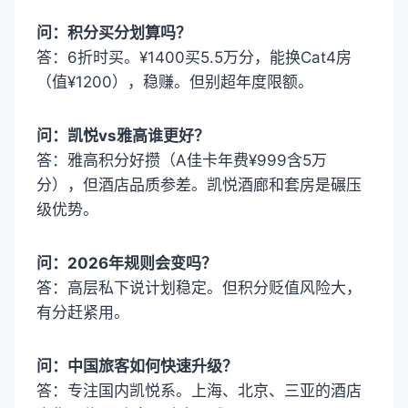
问：积分买分划算吗？
答：6折时买。¥1400买5.5万分，能换Cat4房
（值¥1200），稳赚。但别超年度限额。
问：凯悦vs雅高谁更好？
答：雅高积分好攒（A佳卡年费¥999含5万
分），但酒店品质参差。凯悦酒廊和套房是碾压
级优势。
问：2026年规则会变吗？
答：高层私下说计划稳定。但积分贬值风险大，
有分赶紧用。
问：中国旅客如何快速升级？
答：专注国内凯悦系。上海、北京、三亚的酒店