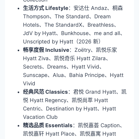
生活方式 Lifestyle
：安达仕 Andaz、桐森
Thompson、The Standard、Dream
Hotels、The StandardX、Breathless、
JdV by Hyatt、Bunkhouse、me and all、
Unscripted by Hyatt（2026 新）
畅享度假 Inclusive
：Zoëtry、凯悦乐家
Hyatt Ziva、凯悦奇乐 Hyatt Zilara、
Secrets、Dreams、Hyatt Vivid、
Sunscape、Alua、Bahia Principe、Hyatt
Vivid
经典风范 Classics
：君悦 Grand Hyatt、凯
悦 Hyatt Regency、凯悦尚萃 Hyatt
Centric、Destination by Hyatt、Hyatt
Vacation Club
精选品质 Essentials
：凯悦嘉荟 Caption、
凯悦嘉轩 Hyatt Place、凯悦嘉寓 Hyatt