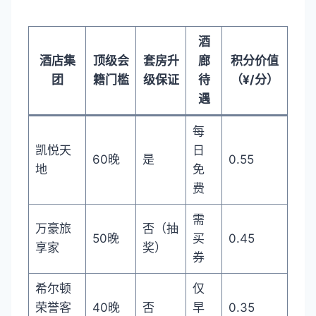
酒
酒店集
顶级会
套房升
廊
积分价值
团
籍门槛
级保证
待
（¥/分）
遇
每
凯悦天
日
60晚
是
0.55
地
免
费
需
万豪旅
否（抽
50晚
买
0.45
享家
奖）
券
希尔顿
仅
荣誉客
40晚
否
早
0.35