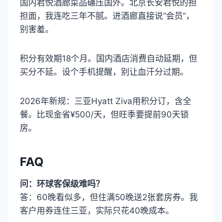
国内君悦酒廊菜品碾压国外。北京长安君悦的担
担面，我连吃三年不腻。进酒廊直接说“会员”，
别害羞。
积分有效期18个月。国内酒店消费自动延期，但
买分不延。设个手机提醒，别让血汗分过期。
2026年新规：三亚Hyatt Ziva用积分订，含全
餐。比现金省¥500/天，但旺季要提前90天锁
房。
FAQ
问：环球客保级难吗？
答：60晚看似多，但住满50晚送2张套房券。我
客户用券连住三亚，实际只花40晚成本。