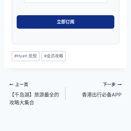
文
#
Hyatt 凯悦
#
会员攻略
章
标
签：
文
上一页
下一步
【千岛湖】旅游最全的
香港出行必备APP
章
攻略大集合
导
航