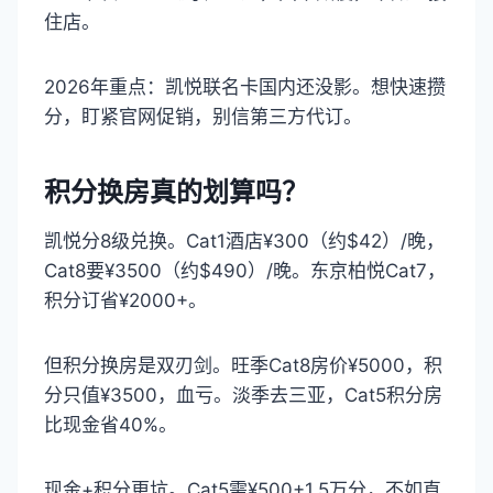
住店。
2026年重点：凯悦联名卡国内还没影。想快速攒
分，盯紧官网促销，别信第三方代订。
积分换房真的划算吗？
凯悦分8级兑换。Cat1酒店¥300（约$42）/晚，
Cat8要¥3500（约$490）/晚。东京柏悦Cat7，
积分订省¥2000+。
但积分换房是双刃剑。旺季Cat8房价¥5000，积
分只值¥3500，血亏。淡季去三亚，Cat5积分房
比现金省40%。
现金+积分更坑。Cat5需¥500+1.5万分，不如直