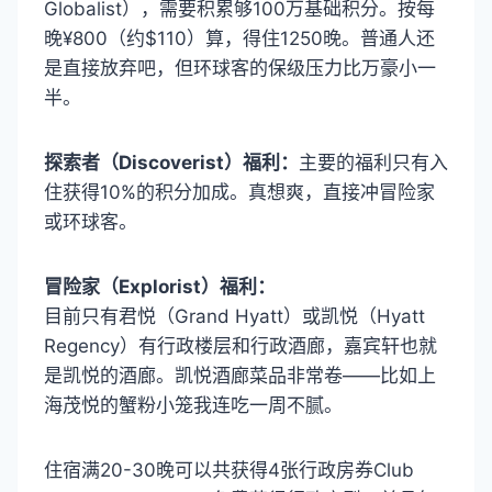
Globalist），需要积累够100万基础积分。按每
晚¥800（约$110）算，得住1250晚。普通人还
是直接放弃吧，但环球客的保级压力比万豪小一
半。
探索者（Discoverist）福利：
主要的福利只有入
住获得10%的积分加成。真想爽，直接冲冒险家
或环球客。
冒险家（Explorist）福利：
目前只有君悦（Grand Hyatt）或凯悦（Hyatt
Regency）有行政楼层和行政酒廊，嘉宾轩也就
是凯悦的酒廊。凯悦酒廊菜品非常卷——比如上
海茂悦的蟹粉小笼我连吃一周不腻。
住宿满20-30晚可以共获得4张行政房券Club