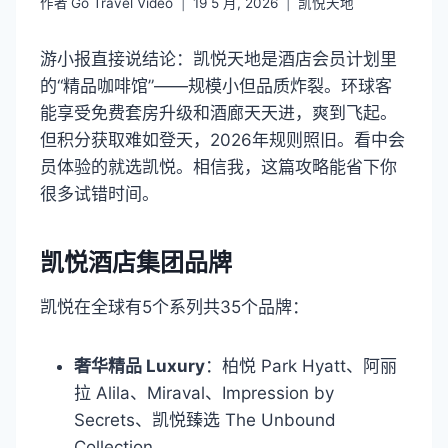
作者
Go Travel Video
19 5 月, 2026
凯悦天地
游小报直接说结论：凯悦天地是酒店会员计划里
的“精品咖啡馆”——规模小但品质炸裂。环球客
能享受免费套房升级和酒廊天天进，爽到飞起。
但积分获取难如登天，2026年规则照旧。看中会
员体验的就选凯悦。相信我，这篇攻略能省下你
很多试错时间。
凯悦酒店集团品牌
凯悦在全球有5个系列共35个品牌：
奢华精品 Luxury
：柏悦 Park Hyatt、阿丽
拉 Alila、Miraval、Impression by
Secrets、凯悦臻选 The Unbound
Collection