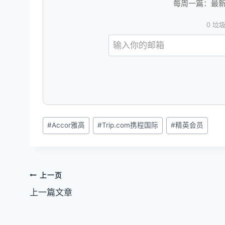
每周一篇：最新会
0 垃
文
#
Accor雅高
#
Trip.com携程国际
#
精英会员
章
标
签：
文
上一页
上一篇文章
章
导