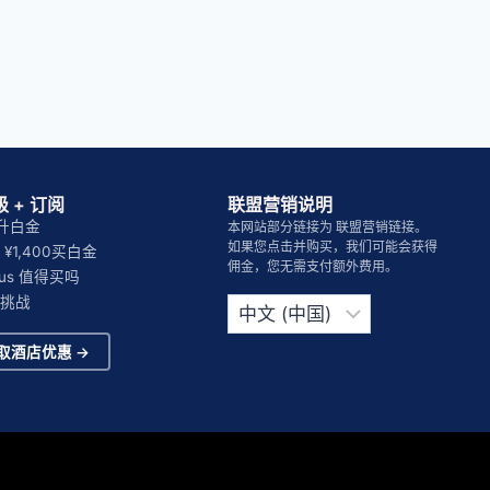
 + 订阅
联盟营销说明
晚升白金
本网站部分链接为 联盟营销链接。
如果您点击并购买，我们可能会获得
¥1,400买白金
佣金，您无需支付额外费用。
Plus 值得买吗
选
挑战
择
语
取酒店优惠 →
言