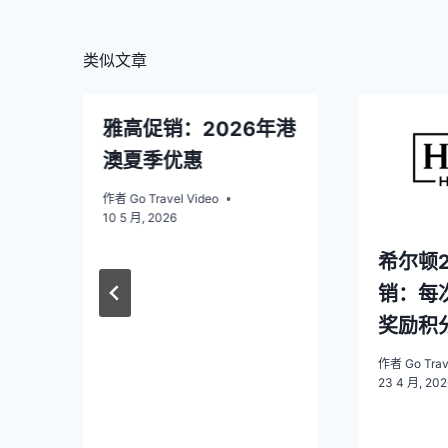
航
类似文章
雅高促销：2026年港
澳夏季优惠
作者
Go Travel Video
10 5 月, 2026
划终
希尔顿2
家
销：每次
际
奖励积
中
作者
Go Trav
23 4 月, 202