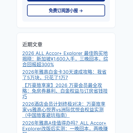
免费订阅游小报 →
近期文章
2026 ALL Accor+ Explorer 最佳购买地
揭晓：新加坡¥1,600入手，三晚回本，综
合回报超300%
2026年雅高白金卡30天速成攻略：我省
了5万块，只花了1万7
【万豪旅享家】2026 万豪会员最全攻
略：免房券暴利、白金权益与订房省钱技
巧
2026酒店会员计划终极对决：万豪旅享
家vs雅高心悦界vs洲际优悦会权益实测
（中国旅客避坑指南）
2026年雅高A佳值得办吗？ALL Accor+
Explorer改版后实测：一晚回本，两晚赚