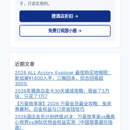
子，只说实用的。
搜酒店折扣 →
免费订阅游小报 →
近期文章
2026 ALL Accor+ Explorer 最佳购买地揭晓：
新加坡¥1,600入手，三晚回本，综合回报超
300%
2026年雅高白金卡30天速成攻略：我省了5万
块，只花了1万7
【万豪旅享家】2026 万豪会员最全攻略：免房
券暴利、白金权益与订房省钱技巧
2026酒店会员计划终极对决：万豪旅享家vs雅高
心悦界vs洲际优悦会权益实测（中国旅客避坑指
南）