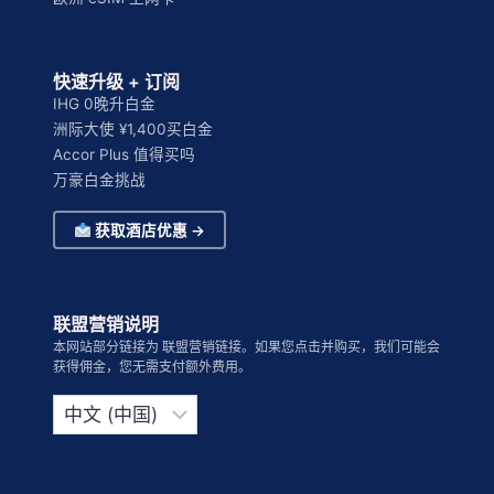
快速升级 + 订阅
IHG 0晚升白金
洲际大使 ¥1,400买白金
Accor Plus 值得买吗
万豪白金挑战
获取酒店优惠 →
联盟营销说明
本网站部分链接为 联盟营销链接。如果您点击并购买，我们可能会
获得佣金，您无需支付额外费用。
选
择
语
言