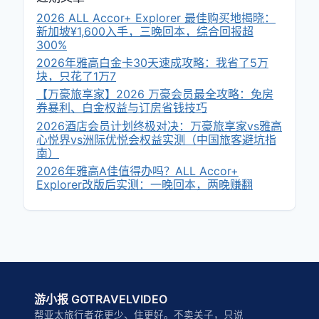
2026 ALL Accor+ Explorer 最佳购买地揭晓：
新加坡¥1,600入手，三晚回本，综合回报超
300%
2026年雅高白金卡30天速成攻略：我省了5万
块，只花了1万7
【万豪旅享家】2026 万豪会员最全攻略：免房
券暴利、白金权益与订房省钱技巧
2026酒店会员计划终极对决：万豪旅享家vs雅高
心悦界vs洲际优悦会权益实测（中国旅客避坑指
南）
2026年雅高A佳值得办吗？ALL Accor+
Explorer改版后实测：一晚回本，两晚赚翻
游小报 GOTRAVELVIDEO
帮亚太旅行者花更少、住更好。不卖关子，只说