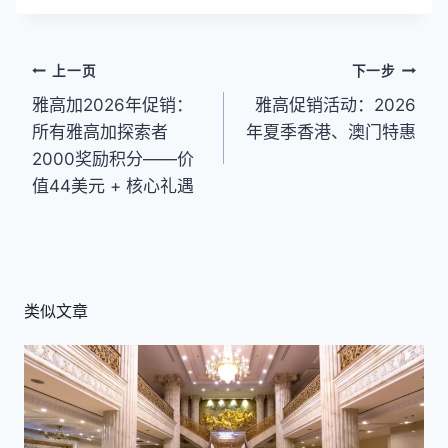
标
签：
文
上一页
下一步
雅高加2026年促销：
雅高促销活动：2026
章
所有雅高加探索者
年夏季香港、澳门特惠
导
2000奖励积分——价
航
值44美元 + 核心礼遇
类似文章