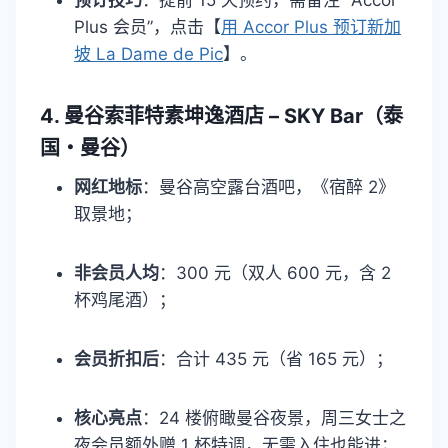
Plus 会员”，点击【
用 Accor Plus 预订新加
坡 La Dame de Pic
】。​
4. 曼谷索菲特素坤逸酒店 – SKY Bar（泰
国・曼谷）​
网红地标
：曼谷高空露台酒吧，《宿醉 2》
取景地；​
非会员人均
：300 元（双人 600 元，含 2
杯鸡尾酒）；​
会员折扣后
：合计 435 元（省 165 元）；​
核心亮点
：24 楼俯瞰曼谷夜景，周三女士之
夜会员额外赠 1 杯特调，无需入住也能进；​