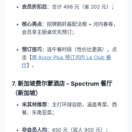
会员折扣后
：合计 498 元（省 202 元）；​
核心亮点
：招牌鹅肝酱配法棍 + 河内春卷，
会员享主厨桌优先预订；​
预订技巧
：选午餐时段（性价比更高），点
击【
用 Accor Plus 预订河内 Le Club 餐
厅
】。​
7. 新加坡费尔蒙酒店 – Spectrum 餐厅
（新加坡）​
米其林推荐
：主打环球自助，涵盖粤菜、西
餐、东南亚菜；​
非会员人均
：450 元（双人 900 元）；​