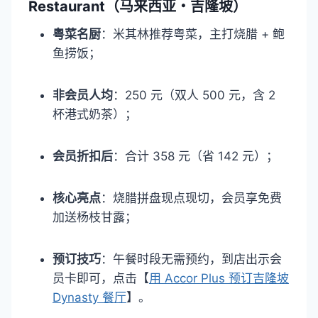
Restaurant（马来西亚・吉隆坡）​
粤菜名厨
：米其林推荐粤菜，主打烧腊 + 鲍
鱼捞饭；​
非会员人均
：250 元（双人 500 元，含 2
杯港式奶茶）；​
会员折扣后
：合计 358 元（省 142 元）；​
核心亮点
：烧腊拼盘现点现切，会员享免费
加送杨枝甘露；​
预订技巧
：午餐时段无需预约，到店出示会
员卡即可，点击【
用 Accor Plus 预订吉隆坡
Dynasty 餐厅
】。​