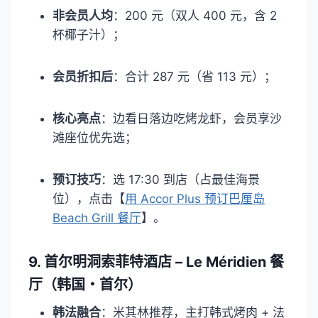
非会员人均
：200 元（双人 400 元，含 2
杯椰子汁）；​
会员折扣后
：合计 287 元（省 113 元）；​
核心亮点
：边看日落边吃烤龙虾，会员享沙
滩座位优先选；​
预订技巧
：选 17:30 到店（占最佳海景
位），点击【
用 Accor Plus 预订巴厘岛
Beach Grill 餐厅
】。​
9. 首尔明洞索菲特酒店 – Le Méridien 餐
厅（韩国・首尔）​
韩法融合
：米其林推荐，主打韩式烤肉 + 法