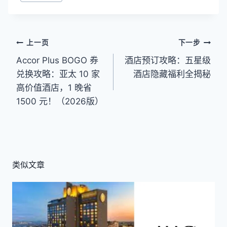
签：
文
上一页
下一步
Accor Plus BOGO 券
酒店预订攻略：五星级
章
兑换攻略：亚太 10 家
酒店隐藏福利全揭秘
导
高价值酒店，1 晚省
航
1500 元！（2026版）
类似文章