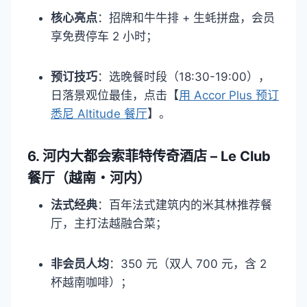
核心亮点
：招牌和牛牛排 + 生蚝拼盘，会员
享免费停车 2 小时；​
预订技巧
：选晚餐时段（18:30-19:00），
日落景观位最佳，点击【
用 Accor Plus 预订
悉尼 Altitude 餐厅
】。​
6. 河内大都会索菲特传奇酒店 – Le Club
餐厅（越南・河内）​
法式经典
：百年法式建筑内的米其林推荐餐
厅，主打法越融合菜；​
非会员人均
：350 元（双人 700 元，含 2
杯越南咖啡）；​