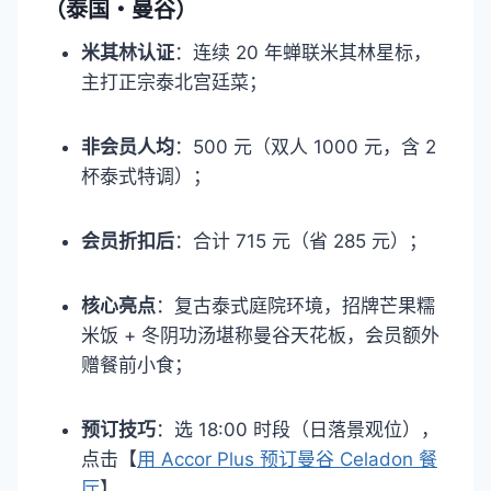
（泰国・曼谷）​
米其林认证
：连续 20 年蝉联米其林星标，
主打正宗泰北宫廷菜；​
非会员人均
：500 元（双人 1000 元，含 2
杯泰式特调）；​
会员折扣后
：合计 715 元（省 285 元）；​
核心亮点
：复古泰式庭院环境，招牌芒果糯
米饭 + 冬阴功汤堪称曼谷天花板，会员额外
赠餐前小食；​
预订技巧
：选 18:00 时段（日落景观位），
点击【
用 Accor Plus 预订曼谷 Celadon 餐
厅
】。​