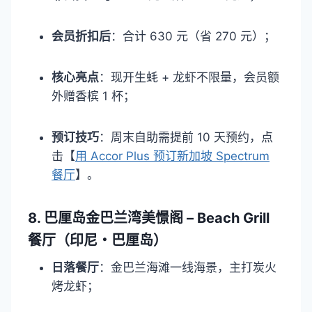
会员折扣后
：合计 630 元（省 270 元）；​
核心亮点
：现开生蚝 + 龙虾不限量，会员额
外赠香槟 1 杯；​
预订技巧
：周末自助需提前 10 天预约，点
击【
用 Accor Plus 预订新加坡 Spectrum
餐厅
】。​
8. 巴厘岛金巴兰湾美憬阁 – Beach Grill
餐厅（印尼・巴厘岛）​
日落餐厅
：金巴兰海滩一线海景，主打炭火
烤龙虾；​