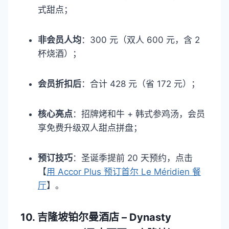
式甜点；​
非会员人均
：300 元（双人 600 元，含 2
杯烧酒）；​
会员折扣后
：合计 428 元（省 172 元）；​
核心亮点
：招牌烤和牛 + 韩式参鸡汤，会员
享免费升级双人甜点拼盘；​
预订技巧
：圣诞季提前 20 天预约，点击
【
用 Accor Plus 预订首尔 Le Méridien 餐
厅
】。​
10. 吉隆坡铂尔曼酒店 – Dynasty