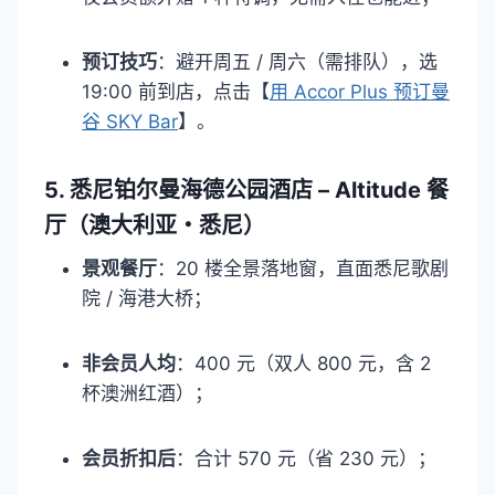
预订技巧
：避开周五 / 周六（需排队），选
19:00 前到店，点击【
用 Accor Plus 预订曼
谷 SKY Bar
】。​
5. 悉尼铂尔曼海德公园酒店 – Altitude 餐
厅（澳大利亚・悉尼）​
景观餐厅
：20 楼全景落地窗，直面悉尼歌剧
院 / 海港大桥；​
非会员人均
：400 元（双人 800 元，含 2
杯澳洲红酒）；​
会员折扣后
：合计 570 元（省 230 元）；​