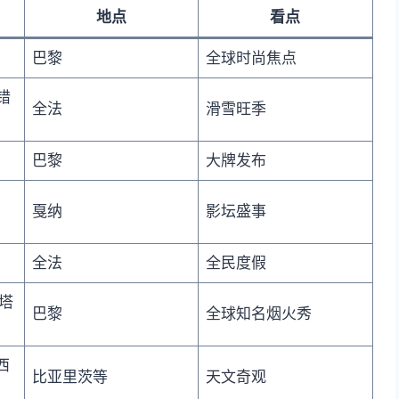
地点
看点
巴黎
全球时尚焦点
错
全法
滑雪旺季
巴黎
大牌发布
戛纳
影坛盛事
全法
全民度假
铁塔
巴黎
全球知名烟火秀
西
比亚里茨等
天文奇观