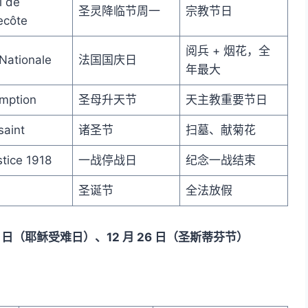
i de
圣灵降临节周一
宗教节日
ecôte
阅兵 + 烟花，全
Nationale
法国国庆日
年最大
mption
圣母升天节
天主教重要节日
saint
诸圣节
扫墓、献菊花
tice 1918
一战停战日
纪念一战结束
圣诞节
全法放假
 3 日（耶稣受难日）、12 月 26 日（圣斯蒂芬节）