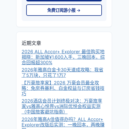
免费订阅游小报 →
近期文章
2026 ALL Accor+ Explorer 最佳购买地
揭晓：新加坡¥1,600入手，三晚回本，综
合回报超300%
2026年雅高白金卡30天速成攻略：我省
了5万块，只花了1万7
【万豪旅享家】2026 万豪会员最全攻
略：免房券暴利、白金权益与订房省钱技
巧
2026酒店会员计划终极对决：万豪旅享
家vs雅高心悦界vs洲际优悦会权益实测
（中国旅客避坑指南）
2026年雅高A佳值得办吗？ALL Accor+
Explorer改版后实测：一晚回本，两晚赚