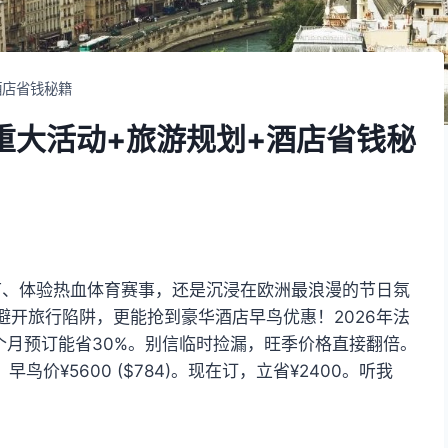
酒店省钱秘籍
重大活动+旅游规划+酒店省钱秘
节、体验热血体育赛事，还是沉浸在欧洲最浪漫的节日氛
开旅行陷阱，更能抢到豪华酒店早鸟优惠！2026年法
个月预订能省30%。别信临时捡漏，旺季价格直接翻倍。
，早鸟价¥5600 ($784)。现在订，立省¥2400。听我