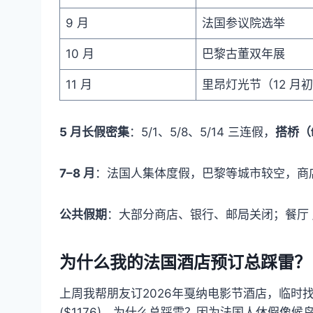
9 月
法国参议院选举
10 月
巴黎古董双年展
11 月
里昂灯光节（12 月
5 月长假密集
：5/1、5/8、5/14 三连假，
搭桥（fa
7–8 月
：法国人集体度假，巴黎等城市较空，商店
公共假期
：大部分商店、银行、邮局关闭；餐厅 
为什么我的法国酒店预订总踩雷？
上周我帮朋友订2026年戛纳电影节酒店，临时找房价格
($1176)。为什么总踩雷？因为法国人休假像