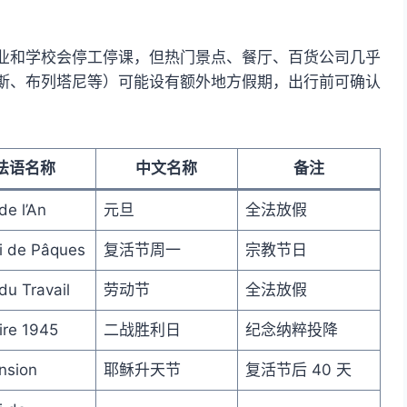
业和学校会停工停课，但热门景点、餐厅、百货公司几乎
斯、布列塔尼等）可能设有额外地方假期，出行前可确认
法语名称
中文名称
备注
de l’An
元旦
全法放假
i de Pâques
复活节周一
宗教节日
du Travail
劳动节
全法放假
ire 1945
二战胜利日
纪念纳粹投降
nsion
耶稣升天节
复活节后 40 天