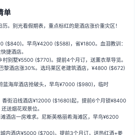
清单
硬核日历。别光看假期表，重点标红的是酒店涨价重灾区！
$840)。早鸟¥4200 ($588)，省¥1800。血泪教训：
)住快捷酒店。
别墅¥5500 ($770)。提前4个月订，送薰衣草导览。
黎酒店涨30%。选玛莱区老建筑酒店，¥4800 ($672)
海岸酒店抢破头，早鸟¥7000 ($980)，临时
街沿线酒店¥12000 ($1680)起，提前6个月锁¥8400
0，还送烟花观景位。
海滩酒店一房难求。尼斯英格丽希海滩区，早鸟¥6200
酒店¥5000 ($700)。提前3个月订，送热红酒+姜