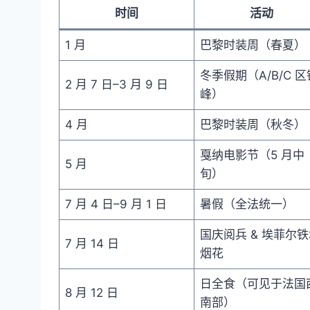
时间
活动
1 月
巴黎时装周（春夏）
冬季假期（A/B/C 区
2 月 7 日–3 月 9 日
峰）
4 月
巴黎时装周（秋冬）
戛纳电影节（5 月中
5 月
旬）
7 月 4 日–9 月 1 日
暑假（全法统一）
国庆阅兵 & 埃菲尔
7 月 14 日
烟花
日全食（可见于法国
8 月 12 日
南部）