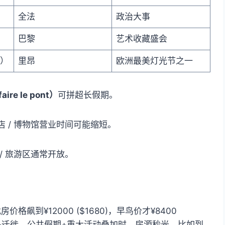
全法
政治大事
巴黎
艺术收藏盛会
初）
里昂
欧洲最美灯光节之一
ire le pont）
可拼超长假期。
 / 博物馆营业时间可能缩短。
/ 旅游区通常开放。
飙到¥12000 ($1680)，早鸟价才¥8400
候鸟迁徙，公共假期+重大活动叠加时，房源秒光。比如到