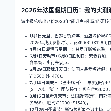
2026年法国假期日历：我的实测
游小报总结出这份2026年“能订房+能玩”的
1月1日元旦
：巴黎香街跨年，酒店均价¥6000 (
2025年我朋友临时订，花¥9000 ($1260
4月14日复活节星期一
：普罗旺斯赏花季，乡村
5月1日劳动节+5月8日胜利日
：双假叠加，巴
含早餐，步行去景点。
5月29日耶稣升天日
：法国人最爱短途假！蔚蓝
¥10500 ($1470)。
7月14日国庆日（巴士底日）
：年度涨价王！香
($1176)。我当年团队操作：客户省¥360
8月15日圣母升天节
：法国版“春运”，南部
($868)，临时¥11000 ($1540)。
12月25日圣诞节
：斯特拉斯堡圣诞市场，老城内