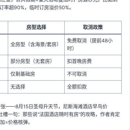
订率超90%，临时订房溢价50%。
房型选择
取消政策
免费取消（提前48小
全房型（含海景/套房）
时）
部分房型（无套房）
扣首晚房费
仅剩基础房
不可取消
无选择
全额扣款
夸张——8月15日圣母升天节，尼斯海滩酒店早鸟价
1540)。吐槽一句：那些说“法国酒店随时有房”的攻略，作者肯定
叠加=价格核弹。