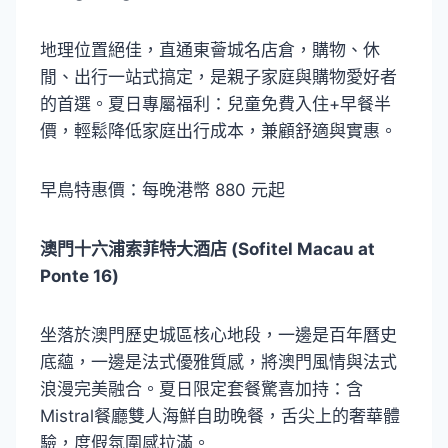
地理位置絕佳，直通東薈城名店倉，購物、休
閒、出行一站式搞定，是親子家庭與購物愛好者
的首選。夏日專屬福利：兒童免費入住+早餐半
價，輕鬆降低家庭出行成本，兼顧舒適與實惠。
早鳥特惠價：每晚港幣 880 元起
澳門十六浦索菲特大酒店 (Sofitel Macau at
Ponte 16)
坐落於澳門歷史城區核心地段，一邊是百年曆史
底蘊，一邊是法式優雅質感，將澳門風情與法式
浪漫完美融合。夏日限定套餐驚喜加持：含
Mistral餐廳雙人海鮮自助晚餐，舌尖上的奢華體
驗，度假氛圍感拉滿。