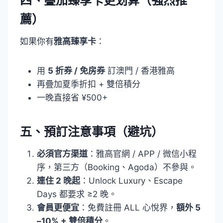
四、疊加臻享卡更划算（強烈推
薦）
如果你有
雅高臻享卡
：
用
5 折券 / 免房券
訂澳門 / 香港雅高
再疊加夏季折扣 + 雙倍積分
一晚直接省 ¥500+
五、預訂注意事項（避坑）
必須官方渠道
：雅高官網 / APP / 微信小程
序，第三方（Booking、Agoda）不參與。
連住 2 晚起
：Unlock Luxury、Escape
Days 都要求 ≥2 晚。
會員更便宜
：免費註冊 ALL 心悅界，
額外 5
–10% + 雙倍積分
。