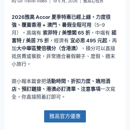
By
Go Travel Video
19 5 月, 2026
雅高心悦界
2026雅高 Accor 夏季特惠已經上線，力度很
強、覆蓋香港 + 澳門、暑假全程可用
（5–9
月）。高端有
索菲特 / 美憬閣 65 折
，中端有
諾
富特 / 美居 75 折
，經濟有
宜必思 495 元起
，再
加
大中華區雙倍積分（含港澳）
，積分可以直接
抵房費或餐飲，非常適合暑假親子、度假、週末
小旅行。
遊小報本篇會把
活動時間、折扣力度、適用酒
店、預訂鏈接、港澳必訂清單、注意事項
一次寫
全，你直接照着訂即可。
雅高官方優惠