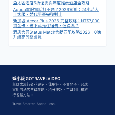
亞太區酒店5折優惠與年度推薦酒店全攻略
Agoda客服電話打不通？2026實測：24小時人
工客服、替代平臺完整對比
新加坡 Accor Plus 2026 完整攻略：NT$7,000
買金卡、省下萬元住宿費，值得嗎？
酒店會員Status Match會籍匹配攻略2026：0晚
升級高等級會員
遊小報 GOTRAVELVIDEO
幫亞太旅行者花更少、住更好。不賣關子，只說
實用的酒店會員攻略、積分技巧、工具對比和旅
行省錢方法。
Travel Smarter, Spend Less.