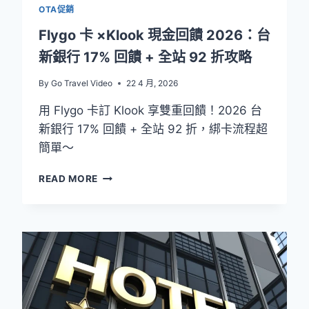
OTA促銷
+
訂
Flygo 卡 ×Klook 現金回饋 2026：台
房
新銀行 17% 回饋 + 全站 92 折攻略
最
高
By
Go Travel Video
22 4 月, 2026
12%
優
用 Flygo 卡訂 Klook 享雙重回饋！2026 台
惠
新銀行 17% 回饋 + 全站 92 折，綁卡流程超
簡單～
FLYGO
READ MORE
卡
×KLOOK
現
金
回
饋
2026：
台
新