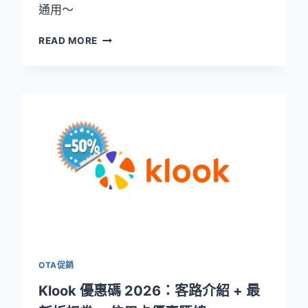
通用～
TRIP.COM
READ MORE
優
惠
碼
2026：
攜
程
國
際
版
最
新
促
銷
活
動
OTA促銷
匯
總
Klook 優惠碼 2026：客路介紹 + 最