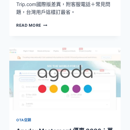
Trip.com國際版差異，附客服電話＋常見問
題，台灣用戶這樣訂最省。
攜
READ MORE
程
優
惠
碼
2026：
CTRIP
最
新
促
銷
活
動
全
匯
總
OTA促銷