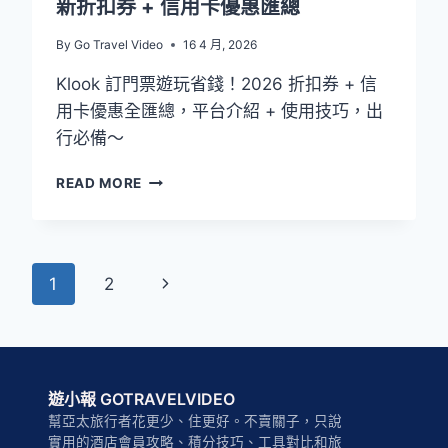
新折扣券 + 信用卡優惠匯總
By
Go Travel Video
16 4 月, 2026
Klook 訂門票遊玩省錢！2026 折扣券 + 信
用卡優惠全匯總，平台介紹 + 使用技巧，出
行必備～
KLOOK
READ MORE
優
惠
碼
2026：
Page
Next
1
2
客
路
navigation
Page
介
紹
+
最
遊小報 GOTRAVELVIDEO
新
幫亞太旅行者花更少、住更好。不賣關子，只說
折
實用的酒店會員攻略、積分技巧、工具對比和旅