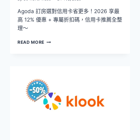
Agoda 訂房選對信用卡省更多！2026 享最
高 12% 優惠 + 專屬折扣碼，信用卡推薦全整
理～
AGODA
READ MORE
信
用
卡
優
惠
2026：
折
扣
碼
+
信
用
卡
推
薦