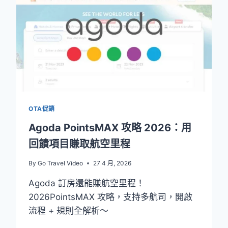
2026：
攜
程
TRIP、
AGODA、
KLOOK
最
新
折
扣
OTA促銷
碼
Agoda PointsMAX 攻略 2026：用
回饋項目賺取航空里程
By
Go Travel Video
27 4 月, 2026
Agoda 訂房還能賺航空里程！
2026PointsMAX 攻略，支持多航司，開啟
流程 + 規則全解析～