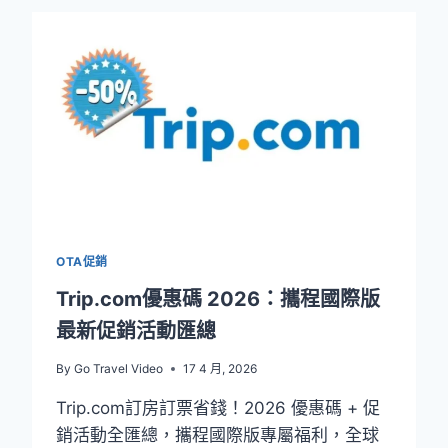
店
優
惠
2026：
限
時
折
扣
低
至
4
折，
OTA促銷
每
週
Trip.com優惠碼 2026：攜程國際版
更
最新促銷活動匯總
新
By
Go Travel Video
17 4 月, 2026
Trip.com訂房訂票省錢！2026 優惠碼 + 促
銷活動全匯總，攜程國際版專屬福利，全球