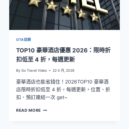
銀
行
17%
回
饋
+
OTA促銷
全
站
TOP10 豪華酒店優惠 2026：限時折
92
扣低至 4 折，每週更新
折
攻
By
Go Travel Video
22 4 月, 2026
略
豪華酒店也能省錢住！2026TOP10 豪華酒
店限時折扣低至 4 折，每週更新，位置、折
扣、預訂連結一次 get~
TOP10
READ MORE
豪
華
酒