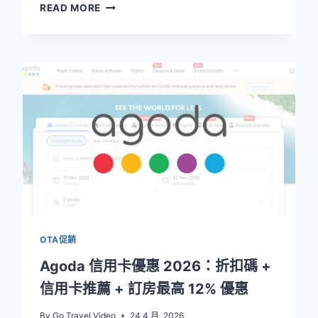
AGODA
READ MORE
POINTSMAX
攻
略
2026：
用
回
饋
項
目
賺
取
航
空
里
程
OTA促銷
Agoda 信用卡優惠 2026：折扣碼 +
信用卡推薦 + 訂房最高 12% 優惠
By
Go Travel Video
24 4 月, 2026