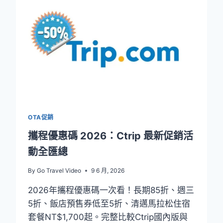
打
不
通？
2026
實
測：
24
小
時
人
工
OTA促銷
客
服、
攜程優惠碼 2026：Ctrip 最新促銷活
替
動全匯總
代
平
By
Go Travel Video
9 6 月, 2026
臺
完
2026年攜程優惠碼一次看！長期85折、週三
整
5折、飯店預售券低至5折、清邁馬拉松住宿
對
比
套餐NT$1,700起。完整比較Ctrip國內版與