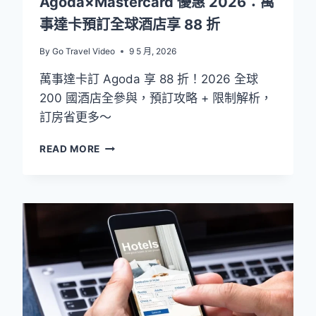
Agoda×Mastercard 優惠 2026：萬
事達卡預訂全球酒店享 88 折
By
Go Travel Video
9 5 月, 2026
萬事達卡訂 Agoda 享 88 折！2026 全球
200 國酒店全參與，預訂攻略 + 限制解析，
訂房省更多～
AGODA×MASTERCARD
READ MORE
優
惠
2026：
萬
事
達
卡
預
訂
全
球