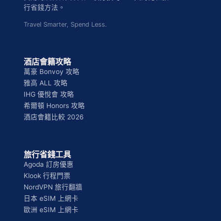
扣
行省錢方法。
券
+
Travel Smarter, Spend Less.
信
用
卡
酒店會籍攻略
優
萬豪 Bonvoy 攻略
惠
雅高 ALL 攻略
匯
IHG 優悅會 攻略
總
希爾頓 Honors 攻略
酒店會籍比較 2026
旅行省錢工具
Agoda 訂房優惠
Klook 行程門票
NordVPN 旅行翻牆
日本 eSIM 上網卡
歐洲 eSIM 上網卡