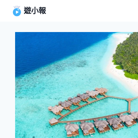
Skip
遊小報
to
content