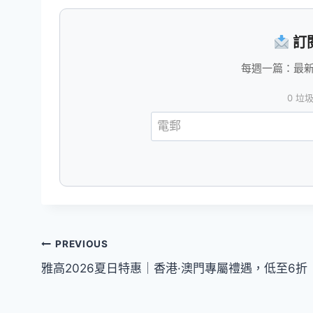
訂
每週一篇：最新會
0 垃
文
PREVIOUS
雅高2026夏日特惠｜香港·澳門專屬禮遇，低至6折
章
導