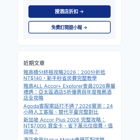
搜酒店折扣 →
免費訂閱遊小報 →
近期文章
雅高積分終極攻略2026：200分折抵
NT$140，新手秒省房費完整教學
雅高ALL Accor+ Explorer會員2026專屬
禮遇：亞太區酒店5折優惠與年度推薦酒
店全攻略
Agoda客服電話打不通？2026實測：24
小時人工客服、替代平臺完整對比
新加坡 Accor Plus 2026 完整攻略：
NT$7,000 買金卡、省下萬元住宿費，值
得嗎？
酒店會員Status Match會籍匹配攻略