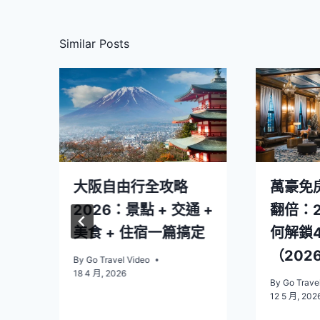
覽
Similar Posts
大阪自由行全攻略
萬豪免
2026：景點 + 交通 +
翻倍：2
美食 + 住宿一篇搞定
何解鎖4
（202
By
Go Travel Video
18 4 月, 2026
om
By
Go Trave
12 5 月, 202