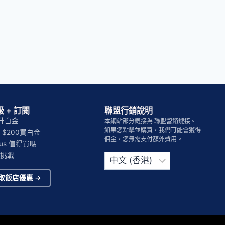
 + 訂閱
聯盟行銷說明
晚升白金
本網站部分鏈接為 聯盟營銷鏈接。
如果您點擊並購買，我們可能會獲得
 $200買白金
佣金，您無需支付額外費用。
Plus 值得買嗎
Choose
挑戰
a
language
取飯店優惠 →