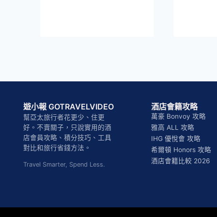
遊小報 GOTRAVELVIDEO
酒店會籍攻略
萬豪 Bonvoy 攻略
幫亞太旅行者花更少、住更
好。不賣關子，只說實用的酒
雅高 ALL 攻略
店會員攻略、積分技巧、工具
IHG 優悅會 攻略
對比和旅行省錢方法。
希爾頓 Honors 攻略
酒店會籍比較 2026
Travel Smarter, Spend Less.