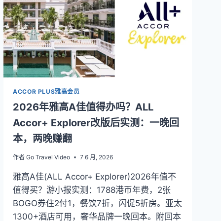
豪
会
员
最
全
攻
略：
免
房
ACCOR PLUS雅高会员
券
2026年雅高A佳值得办吗？ALL
暴
利、
Accor+ Explorer改版后实测：一晚回
白
本，两晚赚翻
金
权
作者
Go Travel Video
7 6 月, 2026
益
与
雅高A佳(ALL Accor+ Explorer)2026年值不
订
值得买？游小报实测：1788港币年费，2张
房
BOGO券住2付1，餐饮7折，闪促5折房。亚太
省
钱
1300+酒店可用，奢华品牌一晚回本。附回本