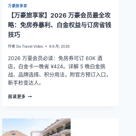
万豪旅享家
【万豪旅享家】2026 万豪会员最全攻
略：免房券暴利、白金权益与订房省钱
技巧
作者
Go Travel Video
8 6 月, 2026
2026 万豪会员必读：免房券可订 60K 酒
店，白金卡一晚省 ¥424。详解 5 晚白金挑
战、品牌选择、积分用法，附官方预订入口，
新手秒变达人。
【万
阅读更多
豪
旅
享
家】
2026
万