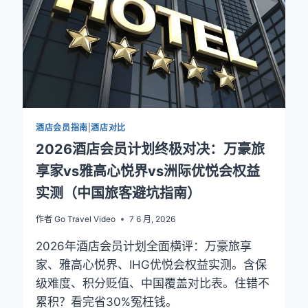
省
了
5
万
块，
只
花
了
1
酒店会员指南
|
酒店对比
万
7
2026酒店会员计划终极对决：万豪旅
享家vs雅高心悦界vs洲际优悦会权益
实测（中国旅客避坑指南）
作者
Go Travel Video
7 6 月, 2026
2026年酒店会员计划全面横评：万豪旅享
家、雅高心悦界、IHG优悦会权益实测。含保
级难度、积分贬值、中国覆盖对比表。住错不
累积？看完省30%冤枉钱。