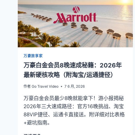
买
地
揭
晓：
新
加
坡
¥1,600
入
万豪旅享家
手，
万豪白金会员8晚速成秘籍：2026年
三
晚
最新硬核攻略（附淘宝/运通捷径）
回
本，
作者
Go Travel Video
7 6 月, 2026
综
万豪白金会员最少8晚就能拿下！游小报揭秘
合
回
2026年三大速成路径：官方16晚挑战、淘宝
报
88VIP捷径、运通卡直接送。附详细对比表格
超
+避坑指南。
300%
万