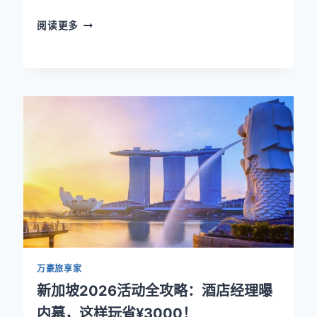
2026
阅读更多
酒
店
会
员
计
划
终
极
对
决：
万
豪
旅
享
家
VS
万豪旅享家
雅
新加坡2026活动全攻略：酒店经理曝
高
心
内幕，这样玩省¥3000！