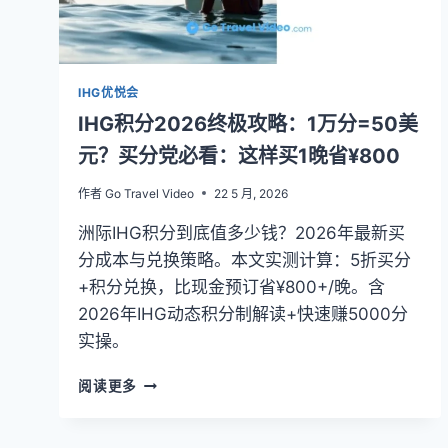
候
买
分
最
IHG优悦会
便
宜？
IHG积分2026终极攻略：1万分=50美
元？买分党必看：这样买1晚省¥800
作者
Go Travel Video
22 5 月, 2026
洲际IHG积分到底值多少钱？2026年最新买
分成本与兑换策略。本文实测计算：5折买分
+积分兑换，比现金预订省¥800+/晚。含
2026年IHG动态积分制解读+快速赚5000分
实操。
IHG
阅读更多
积
分
2026