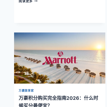
阅读更多
豪
白
金
会
员
8
晚
速
成
秘
籍：
2026
年
最
新
硬
核
攻
万豪旅享家
略
万豪积分购买完全指南2026：什么时
（附
候买分最便宜？
淘