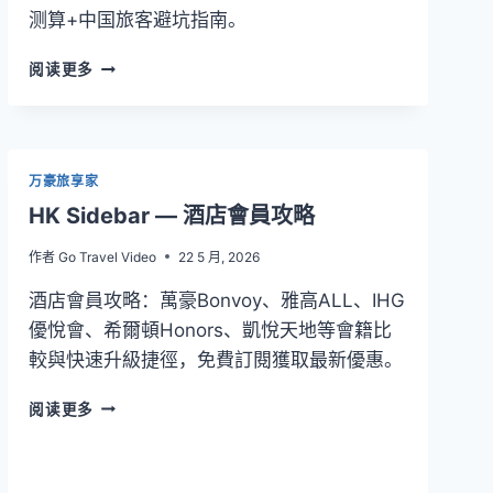
技
测算+中国旅客避坑指南。
巧
2026
阅读更多
年
雅
高
A
佳
万豪旅享家
值
HK Sidebar — 酒店會員攻略
得
办
作者
Go Travel Video
22 5 月, 2026
吗？
ALL
酒店會員攻略：萬豪Bonvoy、雅高ALL、IHG
ACCOR+
優悅會、希爾頓Honors、凱悅天地等會籍比
EXPLORER
較與快速升級捷徑，免費訂閱獲取最新優惠。
改
版
HK
阅读更多
后
SIDEBAR
实
—
测：
酒
一