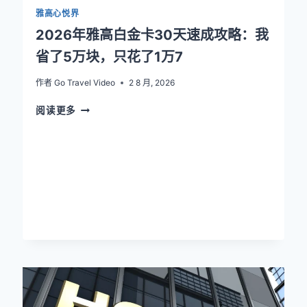
雅高心悦界
2026年雅高白金卡30天速成攻略：我
省了5万块，只花了1万7
作者
Go Travel Video
2 8 月, 2026
2026
阅读更多
年
雅
高
白
金
卡
30
天
速
成
攻
略：
我