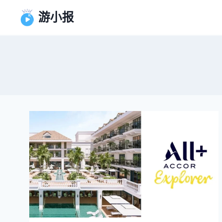
跳
游小报
到
内
容