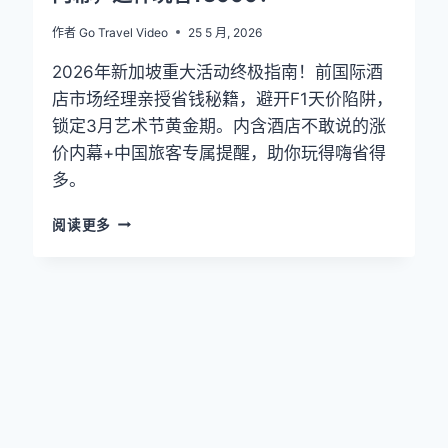
悦
界
作者
Go Travel Video
25 5 月, 2026
VS
洲
2026年新加坡重大活动终极指南！前国际酒
际
店市场经理亲授省钱秘籍，避开F1天价陷阱，
优
锁定3月艺术节黄金期。内含酒店不敢说的涨
悦
会
价内幕+中国旅客专属提醒，助你玩得嗨省得
权
多。
益
实
新
阅读更多
测
加
（中
坡
国
2026
旅
活
客
动
避
全
坑
攻
指
略：
南）
酒
店