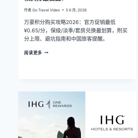
宝/
作者
Go Travel Video
5 6 月, 2026
运
通
万豪积分购买攻略2026：官方促销最低
捷
¥0.65/分，保级/淡季/套房兑换最划算，附买
径）
分上限、避坑指南和中国旅客提醒。
万
阅读更多
豪
积
分
购
买
完
全
指
南
2026：
什
么
时