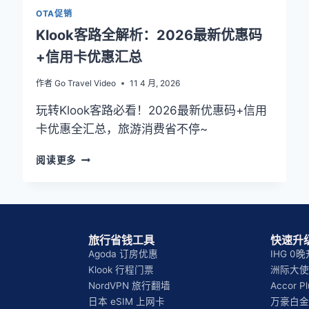
OTA促销
Klook客路全解析：2026最新优惠码
+信用卡优惠汇总
作者
Go Travel Video
11 4 月, 2026
玩转Klook客路必看！2026最新优惠码+信用
卡优惠全汇总，旅游消费省不停~
KLOOK
阅读更多
客
路
全
解
析：
旅行省钱工具
快速升级
2026
Agoda 订房优惠
IHG 0
最
Klook 行程门票
洲际大使 
新
NordVPN 旅行翻墙
Accor 
优
惠
日本 eSIM 上网卡
万豪白金