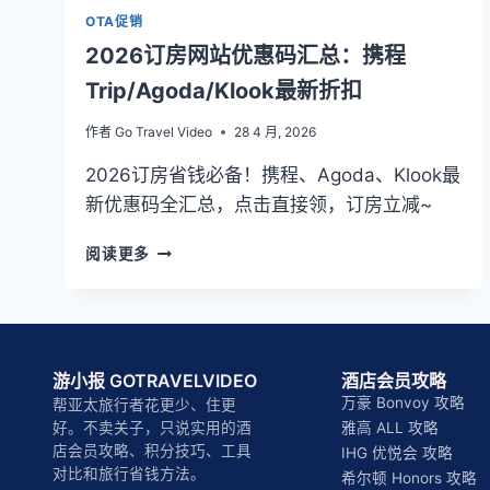
OTA促销
2026订房网站优惠码汇总：携程
Trip/Agoda/Klook最新折扣
作者
Go Travel Video
28 4 月, 2026
2026订房省钱必备！携程、Agoda、Klook最
新优惠码全汇总，点击直接领，订房立减~
2026
阅读更多
订
房
网
站
优
游小报 GOTRAVELVIDEO
酒店会员攻略
惠
万豪 Bonvoy 攻略
帮亚太旅行者花更少、住更
码
好。不卖关子，只说实用的酒
雅高 ALL 攻略
汇
店会员攻略、积分技巧、工具
IHG 优悦会 攻略
总：
对比和旅行省钱方法。
携
希尔顿 Honors 攻略