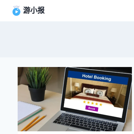
跳
游小报
到
内
容