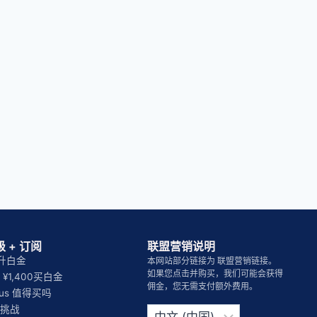
 + 订阅
联盟营销说明
晚升白金
本网站部分链接为 联盟营销链接。
如果您点击并购买，我们可能会获得
¥1,400买白金
佣金，您无需支付额外费用。
Plus 值得买吗
选
挑战