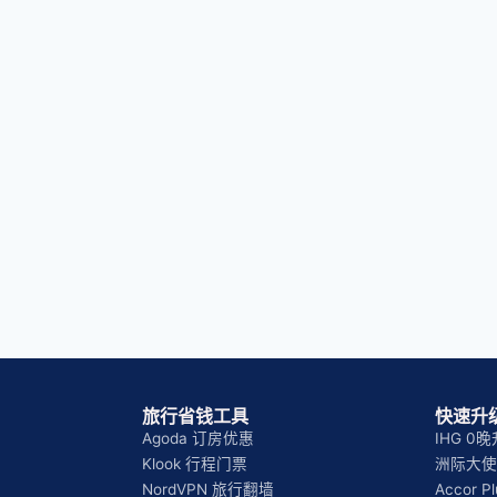
旅行省钱工具
快速升级
Agoda 订房优惠
IHG 0
Klook 行程门票
洲际大使 
NordVPN 旅行翻墙
Accor 