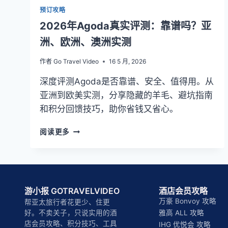
预订攻略
2026年Agoda真实评测：靠谱吗？亚
洲、欧洲、澳洲实测
作者
Go Travel Video
16 5 月, 2026
深度评测Agoda是否靠谱、安全、值得用。从
亚洲到欧美实测，分享隐藏的羊毛、避坑指南
和积分回馈技巧，助你省钱又省心。
2026
阅读更多
年
AGODA
真
实
评
游小报 GOTRAVELVIDEO
酒店会员攻略
测：
万豪 Bonvoy 攻略
帮亚太旅行者花更少、住更
靠
好。不卖关子，只说实用的酒
雅高 ALL 攻略
谱
店会员攻略、积分技巧、工具
IHG 优悦会 攻略
吗？