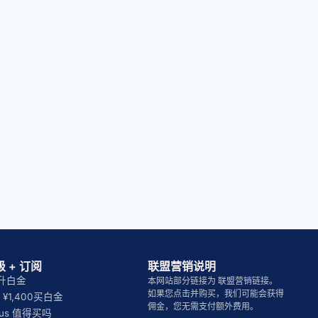
 + 订阅
联盟营销说明
晚升白金
本网站部分链接为 联盟营销链接。
如果您点击并购买，我们可能会获得
¥1,400买白金
佣金，您无需支付额外费用。
Plus 值得买吗