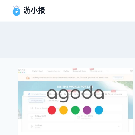
跳
游小报
到
内
容