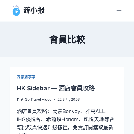
跳
游小报
到
内
容
會員比較
万豪旅享家
HK Sidebar — 酒店會員攻略
作者
Go Travel Video
22 5 月, 2026
酒店會員攻略：萬豪Bonvoy、雅高ALL、
IHG優悅會、希爾頓Honors、凱悅天地等會
籍比較與快速升級捷徑，免費訂閱獲取最新