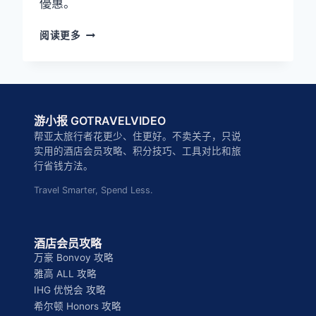
優惠。
HK
阅读更多
SIDEBAR
—
酒
店
會
游小报 GOTRAVELVIDEO
員
攻
帮亚太旅行者花更少、住更好。不卖关子，只说
略
实用的酒店会员攻略、积分技巧、工具对比和旅
行省钱方法。
Travel Smarter, Spend Less.
酒店会员攻略
万豪 Bonvoy 攻略
雅高 ALL 攻略
IHG 优悦会 攻略
希尔顿 Honors 攻略