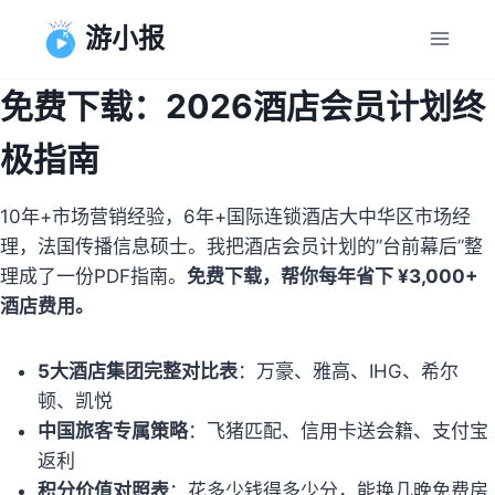
跳
游小报
到
内
免费下载：2026酒店会员计划终
容
极指南
10年+市场营销经验，6年+国际连锁酒店大中华区市场经
理，法国传播信息硕士。我把酒店会员计划的”台前幕后”整
理成了一份PDF指南。
免费下载，帮你每年省下 ¥3,000+
酒店费用。
5大酒店集团完整对比表
：万豪、雅高、IHG、希尔
顿、凯悦
中国旅客专属策略
：飞猪匹配、信用卡送会籍、支付宝
返利
积分价值对照表
：花多少钱得多少分，能换几晚免费房