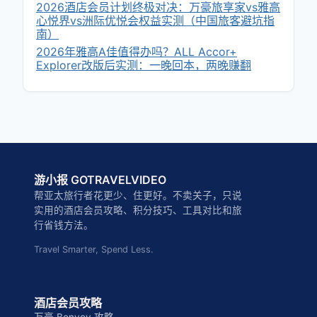
2026酒店会员计划终极对决：万豪旅享家vs雅高
心悦界vs洲际优悦会权益实测（中国旅客避坑指
南）
2026年雅高A佳值得办吗？ALL Accor+
Explorer改版后实测：一晚回本，两晚赚翻
游小报 GOTRAVELVIDEO
帮亚太旅行者花更少、住更好。不卖关子，只说
实用的酒店会员攻略、积分技巧、工具对比和旅
行省钱方法。
Travel Smarter, Spend Less.
酒店会员攻略