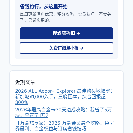
省钱旅行，从这里开始
每周更新酒店优惠、积分攻略、会员技巧。不卖关
子，只说实用的。
搜酒店折扣 →
免费订阅游小报 →
近期文章
2026 ALL Accor+ Explorer 最佳购买地揭晓：
新加坡¥1,600入手，三晚回本，综合回报超
300%
2026年雅高白金卡30天速成攻略：我省了5万
块，只花了1万7
【万豪旅享家】2026 万豪会员最全攻略：免房
券暴利、白金权益与订房省钱技巧