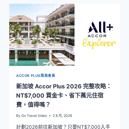
EXPLORER
會
員
2026
專
屬
禮
遇：
亞
太
區
酒
ACCOR PLUS雅高會員
店
5
新加坡 Accor Plus 2026 完整攻略：
折
NT$7,000 買金卡、省下萬元住宿
優
惠
費，值得嗎？
與
年
By
Go Travel Video
2 8 月, 2026
度
推
計劃2026前往新加坡？只要NT$7,000入手