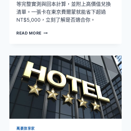
等完整實測與回本計算，並附上高價值兌換
清單。一張卡在東京費爾蒙就能省下超過
NT$5,000，立刻了解是否適合你。
2026
READ MORE
年
雅
高
A
佳
值
得
辦
嗎？
ALL
ACCOR+
EXPLORER
改
版
後
萬豪旅享家
實