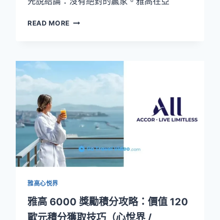
先說結論：沒有絕對的贏家。雅高在亞
雅
READ MORE
高
心
悅
界
VS
萬
豪
旅
享
家
2026
完
整
對
比
雅高心悦界
（前
雅
雅高 6000 獎勵積分攻略：價值 120
高
歐元積分獲取技巧（心悅界 /
員