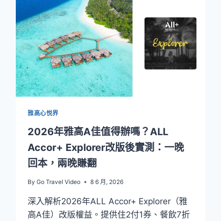
優
惠
2026：
享
500
元
優
惠
+
3
晚
雅高心悦界
升
白
2026年雅高A佳值得辦嗎？ALL
金
Accor+ Explorer改版後實測：一晚
+
30
回本，兩晚賺翻
個
等
By
Go Travel Video
8 6 月, 2026
級
房
深入解析2026年ALL Accor+ Explorer（雅
晚
高A佳）改版權益。提供住2付1券、餐飲7折