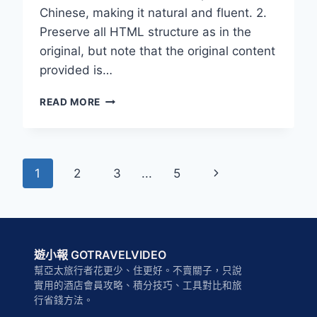
適
Chinese, making it natural and fluent. 2.
用）
Preserve all HTML structure as in the
original, but note that the original content
provided is…
ACCOR
READ MORE
Page
Next
1
2
3
...
5
navigation
Page
遊小報 GOTRAVELVIDEO
幫亞太旅行者花更少、住更好。不賣關子，只說
實用的酒店會員攻略、積分技巧、工具對比和旅
行省錢方法。