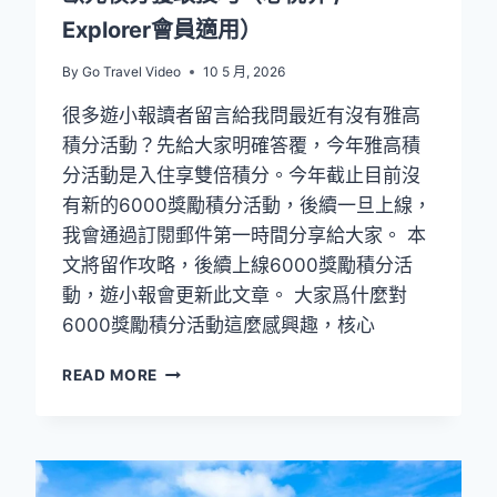
工
Explorer會員適用）
真
實
By
Go Travel Video
10 5 月, 2026
評
測）
很多遊小報讀者留言給我問最近有沒有雅高
積分活動？先給大家明確答覆，今年雅高積
分活動是入住享雙倍積分。今年截止目前沒
有新的6000獎勵積分活動，後續一旦上線，
我會通過訂閱郵件第一時間分享給大家。 本
文將留作攻略，後續上線6000獎勵積分活
動，遊小報會更新此文章。 大家爲什麼對
6000獎勵積分活動這麼感興趣，核心
雅
READ MORE
高
6000
獎
勵
積