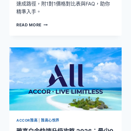
權
速成路徑，附1對1價格對比表與FAQ，助你
益
精準入手。
實
測
雅
READ MORE
高
臻
享
卡
2026
夏
日
閃
促
｜
500
元
立
減
＋
ACCOR雅高
|
雅高心悦界
直
升