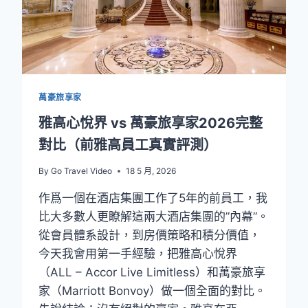
2026：
最
少
0
晚
直
萬豪旅享家
衝
白
雅高心悅界 vs 萬豪旅享家2026完整
金，
對比（前雅高員工真實評測）
我
實
By
Go Travel Video
18 5 月, 2026
測
過
作爲一個在酒店集團工作了5年的前員工，我
的
比大多數人更瞭解這兩大酒店集團的”內幕”。
3
條
從會員體系設計，到房價策略和積分價值，
捷
今天我會用第一手經驗，把雅高心悅界
徑
（ALL – Accor Live Limitless）和萬豪旅享
家（Marriott Bonvoy）做一個全面的對比。