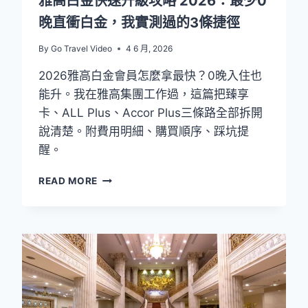
雅高白金快速升級攻略 2026：最少0
金
晚直衝白金，我實測過的3條捷徑
卡
完
By
Go Travel Video
4 6 月, 2026
整
攻
2026雅高白金會員怎麼拿最快？0晚入住也
略
能升。我在雅高集團工作過，這篇把臻享
（含
價
卡、ALL Plus、Accor Plus三條路全部拆開
格
說清楚。附費用明細、購買順序、踩坑提
對
醒。
比
與
雅
購
READ MORE
高
買
白
建
金
議）
快
速
升
級
攻
略