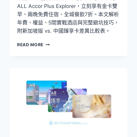
薦
ALL Accor Plus Explorer，立刻享有金卡雙
酒
早、兩晚免費住宿、全城餐飲7折。本文解析
店
全
年費、權益、5間實戰酒店與完整避坑技巧，
攻
附新加坡版 vs. 中國臻享卡差異比較表。
略
新
READ MORE
加
坡
ACCOR
PLUS
2026
完
整
攻
略：
NT$7,000
買
金
卡、
省