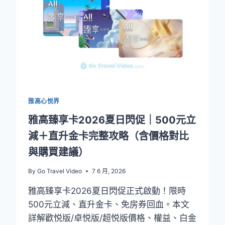
終
極
對
決：
萬
豪
旅
享
家
雅高心悦界
VS
雅
雅高臻享卡2026夏日閃促｜500元立
高
減＋直升金卡完整攻略（含價格對比
心
悦
與購買建議）
界
VS
By
Go Travel Video
7 6 月, 2026
洲
際
雅高臻享卡2026夏日閃促正式啟動！限時
優
500元立減、直升金卡、免房券回血。本文
悦
詳解歡悦版/卓悦版/超悦版價格、權益、白金
會