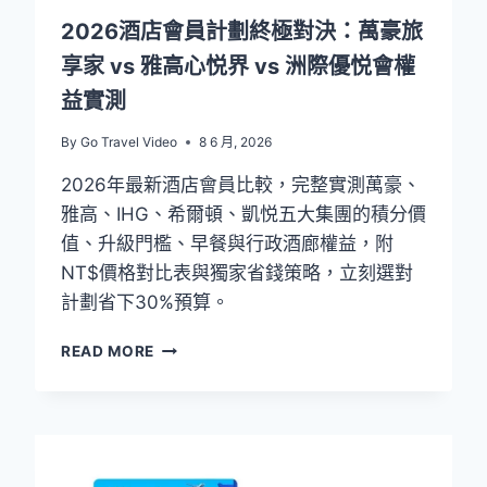
測：
2026酒店會員計劃終極對決：萬豪旅
一
享家 vs 雅高心悦界 vs 洲際優悦會權
晚
回
益實測
本，
兩
By
Go Travel Video
8 6 月, 2026
晚
賺
2026年最新酒店會員比較，完整實測萬豪、
翻
雅高、IHG、希爾頓、凱悦五大集團的積分價
值、升級門檻、早餐與行政酒廊權益，附
NT$價格對比表與獨家省錢策略，立刻選對
計劃省下30%預算。
2026
READ MORE
酒
店
會
員
計
劃