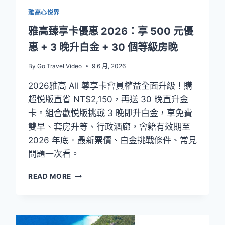
下
雅高心悦界
萬
元
雅高臻享卡優惠 2026：享 500 元優
住
惠 + 3 晚升白金 + 30 個等級房晚
宿
費，
By
Go Travel Video
9 6 月, 2026
值
得
2026雅高 All 尊享卡會員權益全面升級！購
嗎？
超悦版直省 NT$2,150，再送 30 晚直升金
卡。組合歡悦版挑戰 3 晚即升白金，享免費
雙早、套房升等、行政酒廊，會籍有效期至
2026 年底。最新票價、白金挑戰條件、常見
問題一次看。
雅
READ MORE
高
臻
享
卡