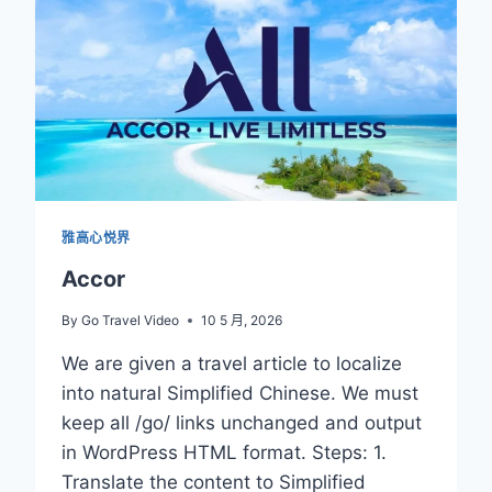
分
攻
略：
價
值
120
歐
元
積
分
雅高心悦界
獲
取
Accor
技
巧
By
Go Travel Video
10 5 月, 2026
（心
悅
We are given a travel article to localize
界
into natural Simplified Chinese. We must
/
keep all /go/ links unchanged and output
EXPLORER
in WordPress HTML format. Steps: 1.
會
員
Translate the content to Simplified