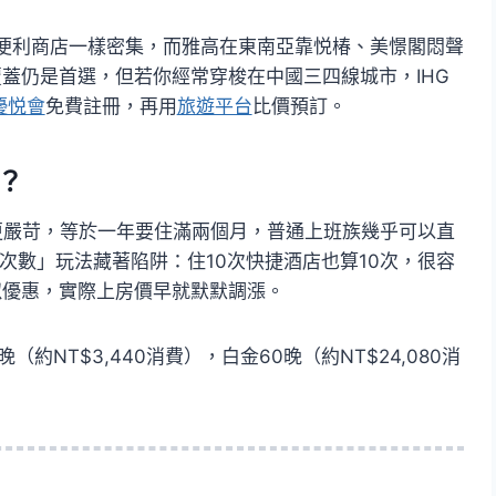
便利商店一樣密集，而雅高在東南亞靠悦椿、美憬閣悶聲
覆蓋仍是首選，但若你經常穿梭在中國三四線城市，IHG
G優悦會
免費註冊，再用
旅遊平台
比價預訂。
？
更嚴苛，等於一年要住滿兩個月，普通上班族幾乎可以直
次數」玩法藏著陷阱：住10次快捷酒店也算10次，很容
似優惠，實際上房價早就默默調漲。
晚（約NT$3,440消費），白金60晚（約NT$24,080消