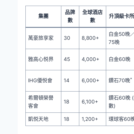
品牌
全球酒店
集團
升頂級卡
數
數
白金50晚
萬豪旅享家
30
8,800+
75晚
雅高心悦界
45
4,000+
白金60晚
*
IHG優悦會
14
6,000+
鑽石70晚
希爾頓榮譽
鑽石60晚 
18
6,100+
客會
數)
凱悦天地
18
1,200+
環球客60