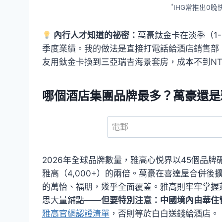
*
IHG常推出0
內行人才知道的祕密：
萬豪鈦金卡在淡季（1
季度業績。我的做法是直接打電話給酒店銷售部，
友用鈦金卡換到三亞瑞吉海景套房，成本不到NT$8
哪個酒店集團品牌最多？萬豪還是
2026年全球品牌數量，雅高心悦界以45個品牌
雅高（4,000+）的兩倍。萬豪在喜達屋合併
的萬怡、福朋，幾乎全面覆蓋。雅高則牢牢掌握
思大量鋪點——
但要特別注意：中國境內由華住
雅高官網認證清單
，否則等於白白送錢給酒店。