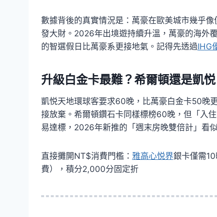
數據背後的真實情況是：萬豪在歐美城市幾乎像
發大財。2026年出境遊持續升溫，萬豪的海外
的智選假日比萬豪系更接地氣。記得先透過
IH
升級白金卡最難？希爾頓還是凱悦
凱悦天地環球客要求60晚，比萬豪白金卡50晚
接放棄。希爾頓鑽石卡同樣標榜60晚，但「入住
易達標，2026年新推的「週末房晚雙倍計」看
直接攤開NT$消費門檻：
雅高心悦界
銀卡僅需10
費），積分2,000分固定折