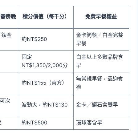
所需房晚
積分價值（每千分）
免費早餐權益
／鈦金
金卡簡餐／白金完整
約NT$250
早餐
固定
白金以上多數品牌含
NT$1,350/2,000分
早
無常規早餐，靠迎賓
約NT$155（官方）
禮
(可次
波動大，約NT$130
金卡／鑽石含雙早
晚
約NT$500
環球客含早