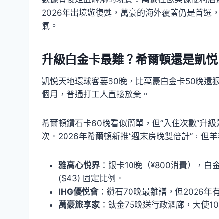
2026年出境遊復甦，萬豪的海外覆蓋仍是首選
氣。
升級白金卡最難？希爾頓還是凱悦
凱悦天地環球客要60晚，比萬豪白金卡50晚還
個月，普通打工人直接放棄。
希爾頓鑽石卡60晚看似簡單，但”入住次數”升級
次。2026年希爾頓新推”週末房晚雙倍計”，但
雅高心悦界
：銀卡10晚（¥800消費），白金
($43) 固定比例。
IHG優悦會
：鑽石70晚最離譜，但2026
萬豪旅享家
：鈦金75晚送行政酒廊，大使10