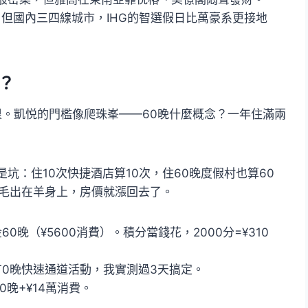
，但國內三四線城市，IHG的智選假日比萬豪系更接地
？
狠。凱悦的門檻像爬珠峯——60晚什麼概念？一年住滿兩
是坑：住10次快捷酒店算10次，住60晚度假村也算60
羊毛出在羊身上，房價就漲回去了。
60晚（¥5600消費）。積分當錢花，2000分=¥310
年有0晚快速通道活動，我實測過3天搞定。
0晚+¥14萬消費。