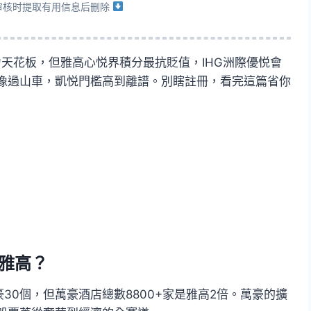
 审核时提取有用信息后删除
力天花板，但雅高心悦界積分最抗貶值，IHG洲際優悦會
像過山車，凱悦門檻高到離譜。別瞎註冊，看完這篇省你
雅高？
豪30個，但萬豪酒店總數8800+家是雅高2倍。萬豪的擴