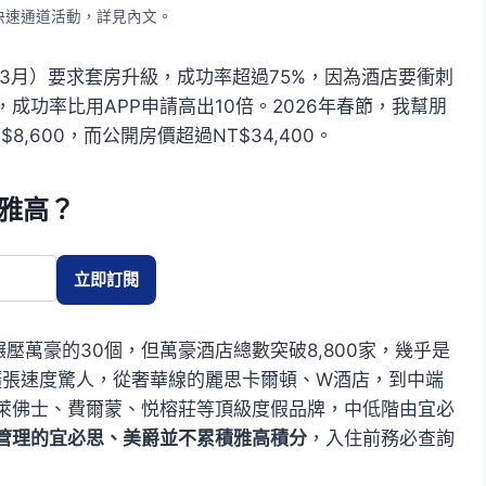
晚快速通道活動，詳見內文。
-3月）要求套房升級，成功率超過75%，因為酒店要衝刺
成功率比用APP申請高出10倍。2026年春節，我幫朋
,600，而公開房價超過NT$34,400。
雅高？
碾壓萬豪的30個，但萬豪酒店總數突破8,800家，幾乎是
後擴張速度驚人，從奢華線的麗思卡爾頓、W酒店，到中端
萊佛士、費爾蒙、悦榕莊等頂級度假品牌，中低階由宜必
管理的宜必思、美爵並不累積雅高積分
，入住前務必查詢