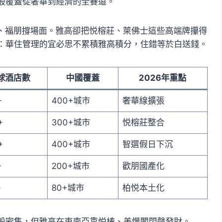
般覆蓋從奢華到經濟的全賽道。
、福朋撐場面。雅高卻把悦榕莊、萊佛士這些高端牌攥得
：華住管理的宜必思不累積雅高積分，住錯等於白送錢。
球酒店數
中國覆蓋
2026年重點
+
400+城市
奢華線擴張
+
300+城市
悦榕莊整合
+
400+城市
智選假日下沉
+
200+城市
歡朋國產化
+
80+城市
柏悦本土化
般密集，但雅高在東南亞靠悦椿、美憬閣悶聲發財。