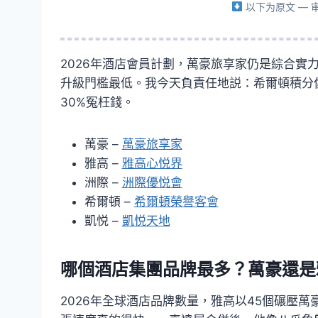
以下为原文 —
2026年酒店會員計劃，萬豪旅享家仍是綜合實
升級門檻最低。我今天負責任地説：希爾頓積分
30%冤枉錢。
萬豪 –
萬豪旅享家
雅高 –
雅高心悦界
洲際 –
洲際優悦會
希爾頓 –
希爾頓榮譽客會
凱悦 –
凱悦天地
哪個酒店集團品牌最多？萬豪還是
2026年全球酒店品牌數量，雅高以45個碾壓萬