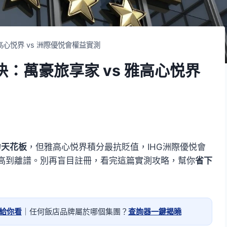
高心悦界 vs 洲際優悦會權益實測
決：萬豪旅享家 vs 雅高心悦界
力天花板
，但雅高心悦界積分最抗貶值，IHG洲際優悦會
高到離譜。別再盲目註冊，看完這篇實測攻略，幫你
省下
算給你看
｜任何飯店品牌屬於哪個集團？
查詢器一鍵揭曉