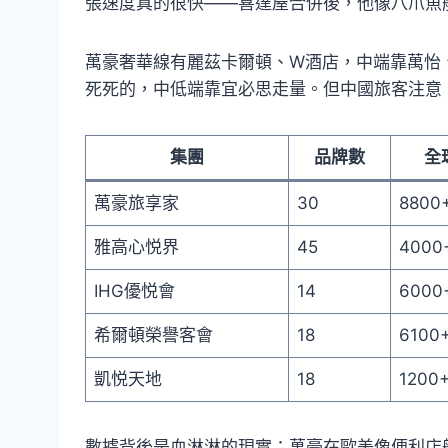
張速度真的很快——喜達屋合併後，他像八爪魚
萬豪奢華線有麗茲卡爾頓、W酒店，中端靠萬怡
死死的，中低端靠宜必思走量。但中國旅客注意
集團
品牌數
全
萬豪旅享家
30
8800
雅高心悦界
45
4000
IHG優悦會
14
6000
希爾頓榮譽客會
18
6100
凱悦天地
18
1200
數據背後是血淋淋的現實：萬豪在歐美像便利店