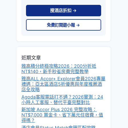
搜酒店折扣 →
免費訂閱遊小報 →
近期文章
雅高積分終極攻略2026：200分折抵
NT$140，新手秒省房費完整教學
雅高ALL Accor+ Explorer會員2026專屬
禮遇：亞太區酒店5折優惠與年度推薦酒
店全攻略
Agoda客服電話打不通？2026實測：24
小時人工客服、替代平臺完整對比
新加坡 Accor Plus 2026 完整攻略：
NT$7,000 買金卡、省下萬元住宿費，值
得嗎？
酒店會員Status Match會籍匹配攻略