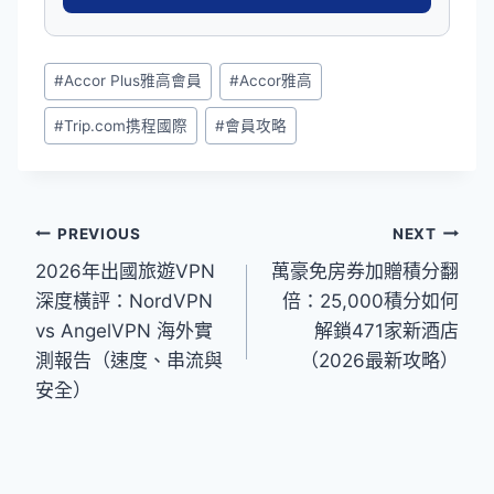
Post
#
Accor Plus雅高會員
#
Accor雅高
Tags:
#
Trip.com携程國際
#
會員攻略
文
PREVIOUS
NEXT
2026年出國旅遊VPN
萬豪免房券加贈積分翻
章
深度橫評：NordVPN
倍：25,000積分如何
導
vs AngelVPN 海外實
解鎖471家新酒店
覽
測報告（速度、串流與
（2026最新攻略）
安全）