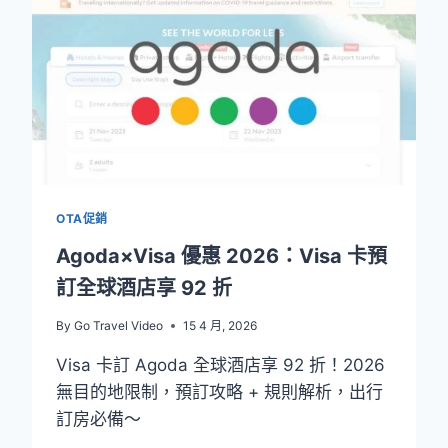
價
網
站/APP
推
薦：
預
訂
前
比
價
OTA促銷
省
更
Agoda×Visa 優惠 2026：Visa 卡預
多
訂全球酒店享 92 折
By
Go Travel Video
15 4 月, 2026
Visa 卡訂 Agoda 全球酒店享 92 折！2026
無目的地限制，預訂攻略 + 規則解析，出行
訂房必備～