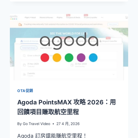
網
站
優
惠
2026：
攜
程
TRIP、
AGODA、
KLOOK
最
新
折
扣
OTA促銷
碼
Agoda PointsMAX 攻略 2026：用
回饋項目賺取航空里程
By
Go Travel Video
27 4 月, 2026
Agoda 訂房還能賺航空里程！