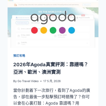
打
不
通？
2026
實
測：
24
小
時
人
工
預訂攻略
客
服、
2026年Agoda真實評測：靠譜嗎？
替
亞洲、歐洲、澳洲實測
代
平
By
Go Travel Video
17 5 月, 2026
臺
完
當你計劃着下一次旅行，看到了Agoda的廣
整
告，卻在最後一步點擊預訂時猶豫了？你可
對
比
以會在心裏打鼓：Agoda 靠譜嗎？用