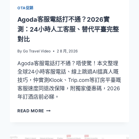
OTA促銷
Agoda客服電話打不通？2026實
測：24小時人工客服、替代平臺完整
對比
By
Go Travel Video
2 8 月, 2026
Agoda客服電話打不通？唔使驚！本文整理
全球24小時客服電話、線上跳過AI搵真人嘅
技巧，仲實測Klook、Trip.com等訂房平臺嘅
客服速度同退改保障，附獨家優惠碼，2026
年訂酒店前必睇。
AGODA
READ MORE
客
服
電
話