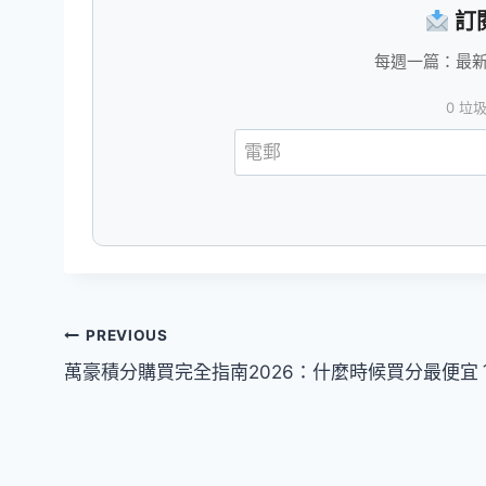
訂
每週一篇：最新會
0 垃
文
PREVIOUS
萬豪積分購買完全指南2026：什麼時候買分最便宜
章
導
覽