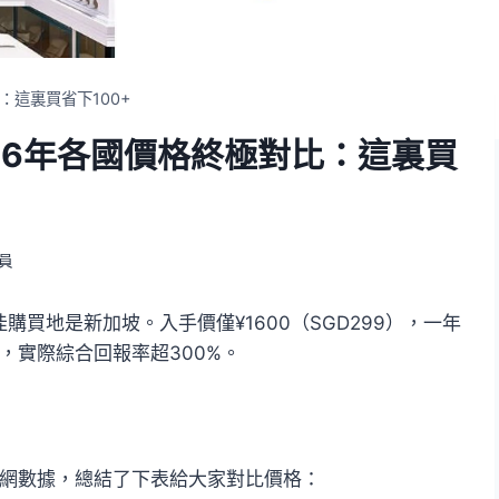
對比：這裏買省下100+
er 2026年各國價格終極對比：這裏買
會員
A佳）最佳購買地是新加坡。入手價僅¥1600（SGD299），一年
，實際綜合回報率超300%。
lorer官網數據，總結了下表給大家對比價格：