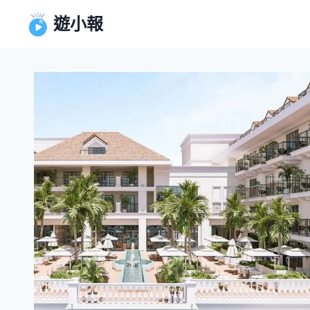
Skip
遊小報
to
content