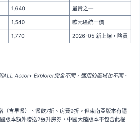
1,640
最貴之一
1,540
歐元區統一價
1,770
2026-05 新上線，略貴
L Accor+ Explorer完全不同，適用的區域也不同。
宿（含早餐）、餐飲7折、房費9折。但東南亞版本有隱
泰國版本額外贈送2張升房券，中國大陸版本不包含此權