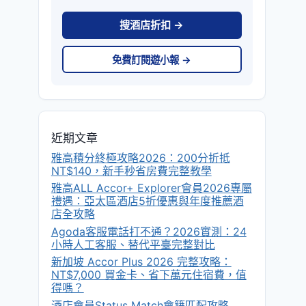
搜酒店折扣 →
免費訂閱遊小報 →
近期文章
雅高積分終極攻略2026：200分折抵
NT$140，新手秒省房費完整教學
雅高ALL Accor+ Explorer會員2026專屬
禮遇：亞太區酒店5折優惠與年度推薦酒
店全攻略
Agoda客服電話打不通？2026實測：24
小時人工客服、替代平臺完整對比
新加坡 Accor Plus 2026 完整攻略：
NT$7,000 買金卡、省下萬元住宿費，值
得嗎？
酒店會員Status Match會籍匹配攻略