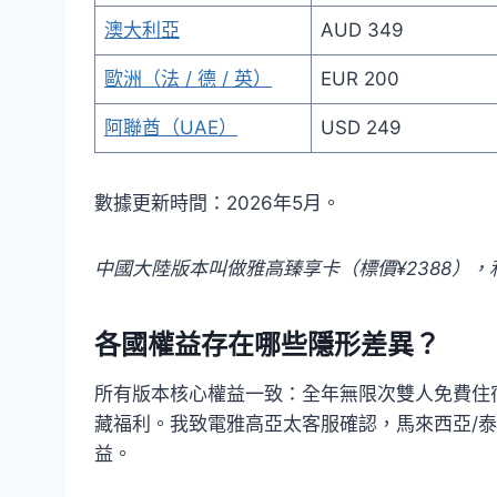
澳大利亞
AUD 349
歐洲（法 / 德 / 英）
EUR 200
阿聯酋（UAE）
USD 249
數據更新時間：2026年5月。
中國大陸版本叫做雅高臻享卡（標價¥2388），和AL
各國權益存在哪些隱形差異？
所有版本核心權益一致：全年無限次雙人免費住
藏福利。我致電雅高亞太客服確認，馬來西亞/
益。