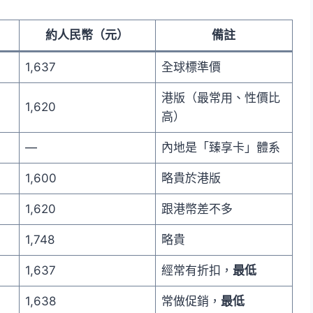
約人民幣（元）
備註
1,637
全球標準價
港版（最常用、性價比
1,620
高）
—
內地是「臻享卡」體系
1,600
略貴於港版
1,620
跟港幣差不多
1,748
略貴
1,637
經常有折扣，
最低
1,638
常做促銷，
最低