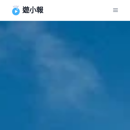
Skip
遊小報
to
content