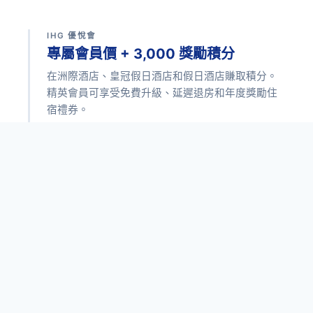
IHG 優悅會
專屬會員價 + 3,000 獎勵積分
在洲際酒店、皇冠假日酒店和假日酒店賺取積分。
精英會員可享受免費升級、延遲退房和年度獎勵住
宿禮券。
查看 IHG 優惠 →
希爾頓榮譽客會
高達 7,000 獎勵積分 + 第五晚免費住
宿
在全球 7,000 多家酒店使用積分兌換免費住宿。希
爾頓榮譽客會鑽石會員可享受行政酒廊使用權和客
房升級（視房源情況而定）。