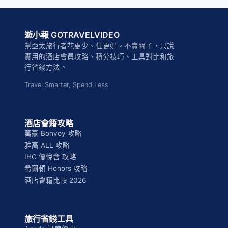
洲
際
酒
遊小報 GOTRAVELVIDEO
店
攻
幫亞太旅行者花更少、住更好。不賣關子，只說
略
實用的酒店會員攻略、積分技巧、工具對比和旅
2026：
行省錢方法。
洲
Travel Smarter, Spend Less.
際
酒
店
集
酒店會籍攻略
團
萬豪 Bonvoy 攻略
台
雅高 ALL 攻略
灣
IHG 優悅會 攻略
飯
希爾頓 Honors 攻略
店
酒店會籍比較 2026
全
清
單
旅行省錢工具