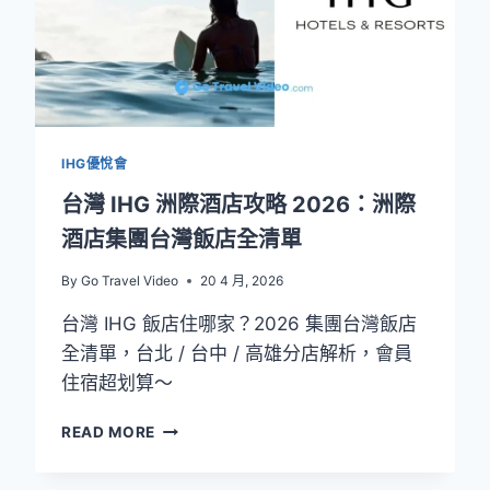
略
2026：
TOP9
推
薦，
放
鬆
IHG優悅會
身
心
台灣 IHG 洲際酒店攻略 2026：洲際
不
酒店集團台灣飯店全清單
踩
雷
By
Go Travel Video
20 4 月, 2026
台灣 IHG 飯店住哪家？2026 集團台灣飯店
全清單，台北 / 台中 / 高雄分店解析，會員
住宿超划算～
台
READ MORE
灣
IHG