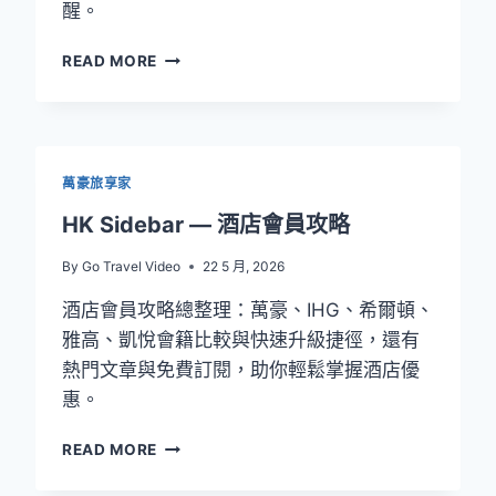
醒。
雅
READ MORE
高
白
金
快
速
萬豪旅享家
升
級
HK Sidebar — 酒店會員攻略
攻
略
By
Go Travel Video
22 5 月, 2026
2026：
酒店會員攻略總整理：萬豪、IHG、希爾頓、
最
少
雅高、凱悅會籍比較與快速升級捷徑，還有
0
熱門文章與免費訂閱，助你輕鬆掌握酒店優
晚
惠。
直
衝
HK
READ MORE
白
SIDEBAR
金，
—