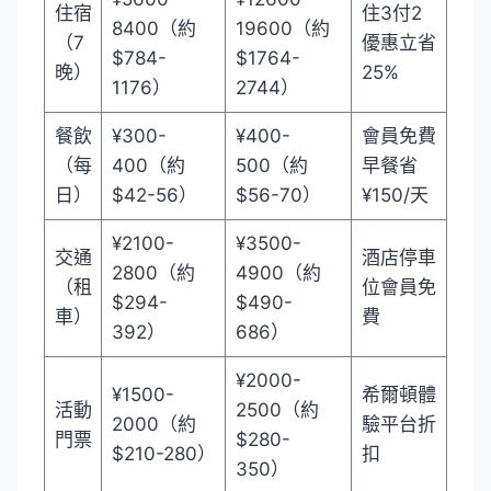
住宿
住3付2
8400（約
19600（約
（7
優惠立省
$784-
$1764-
晚）
25%
1176）
2744）
餐飲
¥300-
¥400-
會員免費
（每
400（約
500（約
早餐省
日）
$42-56）
$56-70）
¥150/天
¥2100-
¥3500-
交通
酒店停車
2800（約
4900（約
（租
位會員免
$294-
$490-
車）
費
392）
686）
¥2000-
¥1500-
希爾頓體
活動
2500（約
2000（約
驗平台折
門票
$280-
$210-280）
扣
350）