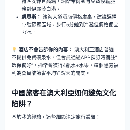
特區安靜且高端。珀斯希爾頓有免費渡輪服
務到伊麗莎白港。
凱恩斯：
濱海大道酒店價格虛高，建議選擇
17號碼頭區域，步行5分鐘到海灘但價格便宜
30%。
酒店不會告訴你的內幕：
澳大利亞酒店普遍
不提供免費礦泉水，但會員通過APP預訂時備註”
環保偏好”，通常會獲得4瓶水+水果，這個隱藏福
利為會員能節省平均¥15/天的開支。
中國旅客在澳大利亞如何避免文化
陷阱？
基於我的經驗，這些細節決定旅行體驗：