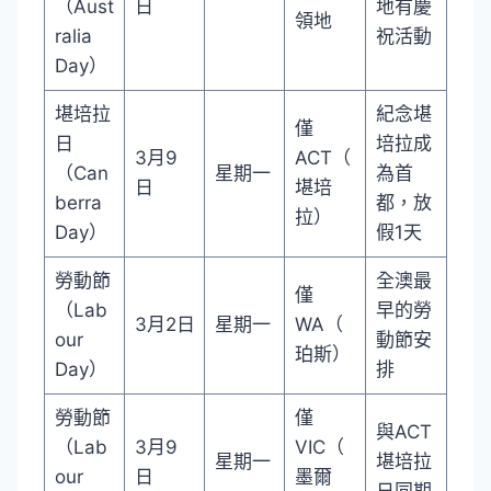
（Aust
日
地有慶
領地
ralia
祝活動
Day）
堪培拉
紀念堪
僅
日
培拉成
3月9
ACT（
（Can
星期一
為首
日
堪培
berra
都，放
拉）
Day）
假1天
勞動節
全澳最
僅
（Lab
早的勞
3月2日
星期一
WA（
our
動節安
珀斯）
Day）
排
勞動節
僅
與ACT
（Lab
3月9
VIC（
星期一
堪培拉
our
日
墨爾
日同期