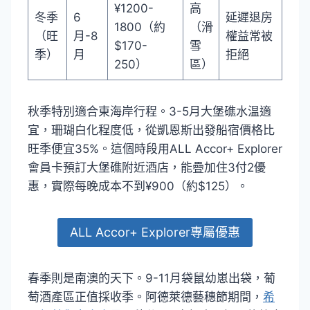
¥1200-
高
冬季
6
延遲退房
1800（約
（滑
（旺
月-8
權益常被
$170-
雪
季）
月
拒絕
250）
區）
秋季特別適合東海岸行程。3-5月大堡礁水温適
宜，珊瑚白化程度低，從凱恩斯出發船宿價格比
旺季便宜35%。這個時段用ALL Accor+ Explorer
會員卡預訂大堡礁附近酒店，能疊加住3付2優
惠，實際每晚成本不到¥900（約$125）。
ALL Accor+ Explorer專屬優惠
春季則是南澳的天下。9-11月袋鼠幼崽出袋，葡
萄酒產區正值採收季。阿德萊德藝穗節期間，
希