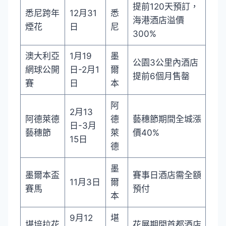
提前120天預訂，
悉尼跨年
12月31
悉
海港酒店溢價
煙花
日
尼
300%
澳大利亞
1月19
墨
公園3公里內酒店
網球公開
日-2月1
爾
提前6個月售罄
賽
日
本
阿
2月13
阿德萊德
德
藝穗節期間全城漲
日-3月
藝穗節
萊
價40%
15日
德
墨
墨爾本盃
賽事日酒店需全額
11月3日
爾
賽馬
預付
本
9月12
堪
堪培拉花
花展期間首都酒店