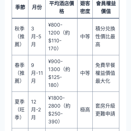
平均酒店價
遊客
會員權益
季節
月份
格
密度
價值
¥800-
秋季
3
積分兑換
1200（約
（推
月-5
中等
性價比最
$110-
薦）
月
高
170）
¥900-
春季
9
免費早餐
1300（約
（推
月-11
中等
權益價值
$125-
薦）
月
最大化
180）
¥1800-
夏季
12
2800（約
套房升級
（旺
月-2
極高
$250-
更難申請
季）
月
390）