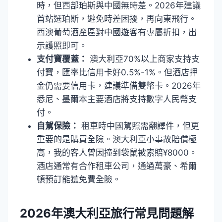
時，但西部珀斯與中國無時差。2026年建議
首站選珀斯，避免時差困擾，再向東飛行。
西澳葡萄酒產區對中國遊客有專屬折扣，出
示護照即可。
支付寶覆蓋：
澳大利亞70%以上商家支持支
付寶，匯率比信用卡好0.5%-1%。但酒店押
金仍需要信用卡，建議準備雙幣卡。2026年
悉尼、墨爾本主要酒店將支持數字人民幣支
付。
自駕保險：
租車時中國駕照需翻譯件，但更
重要的是購買全險。澳大利亞小事故賠償極
高，我的客人曾因撞到袋鼠被索賠¥8000。
酒店通常有合作租車公司，通過萬豪、希爾
頓預訂能獲免費全險。
2026年澳大利亞旅行常見問題解