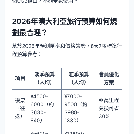
個USB插口，不夠全家使用。
2026年澳大利亞旅行預算如何規
劃最合理？
基於2026年預測匯率和價格趨勢，8天7夜標準行
程預算參考：
淡季預算
旺季預算
會員優化
項目
（人均）
（人均）
方案
¥4500-
¥7000-
機票
亞萬里程
6000（約
9500（約
（往
兑換可省
$630-
$980-
返）
30%
840）
1330）
¥5600-
¥12600-