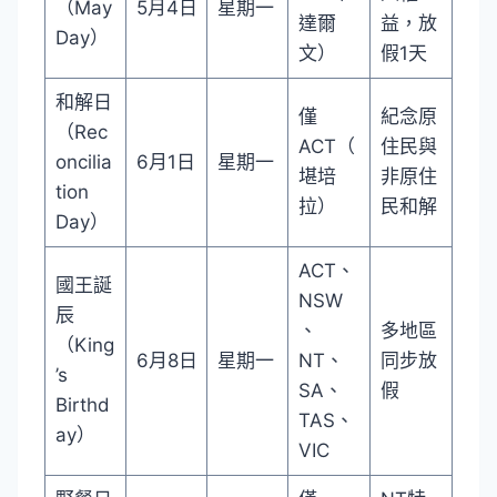
（May
5月4日
星期一
達爾
益，放
Day）
文）
假1天
和解日
僅
紀念原
（Rec
ACT（
住民與
oncilia
6月1日
星期一
堪培
非原住
tion
拉）
民和解
Day）
ACT、
國王誕
NSW
辰
、
多地區
（King
6月8日
星期一
NT、
同步放
’s
SA、
假
Birthd
TAS、
ay）
VIC