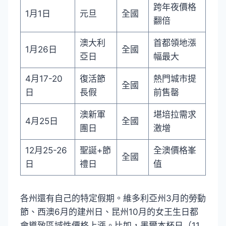
跨年夜價格
1月1日
元旦
全國
翻倍
澳大利
首都領地漲
1月26日
全國
亞日
幅最大
4月17-20
復活節
熱門城市提
全國
日
長假
前售罄
澳新軍
堪培拉需求
4月25日
全國
團日
激增
12月25-26
聖誕+節
全澳價格峯
全國
日
禮日
值
各州還有自己的特定假期。維多利亞州3月的勞動
節、西澳6月的建州日、昆州10月的女王生日都
會導致區域性價格上漲。比如，墨爾本杯日（11