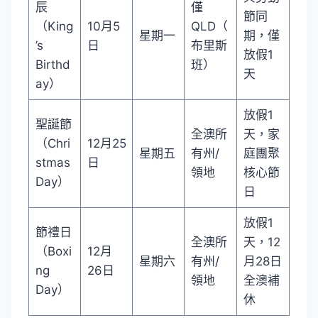
辰
僅
節同
（King
10月5
QLD（
星期一
期，僅
’s
日
布里斯
放假1
Birthd
班）
天
ay）
放假1
聖誕節
全澳所
天，家
（Chri
12月25
星期五
有州/
庭團聚
stmas
日
領地
核心節
Day）
日
放假1
節禮日
全澳所
天，12
（Boxi
12月
星期六
有州/
月28日
ng
26日
領地
全澳補
Day）
休