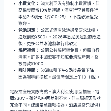
小費文化：
澳大利亞沒有強制小費習慣，但
高檔餐廳留10%是禮貌。酒店行李員每件行
李給2-5澳元（約¥10-25），不是必須但受
歡迎。
泳池規定：
公寓式酒店泳池通常要求泳帽，
違規罰款¥500+。2026年悉尼奧運設施改造
後，更多公共泳池將執行此規定。
燒烤禮儀：
公園公共燒烤架免費，但需自行
清潔。許多中國遊客不知道要清理烤架，會
被罰款¥1000。
咖啡時間：
澳洲咖啡下午3點後品質下降，
因為咖啡師換班。最佳時間是上午10-11點。
電壓插座是實際痛點。澳大利亞使用I型插座，電
壓230V。雖然和中國差別不大，但三腳插頭形狀
完全不同。建議帶萬能轉換器，酒店通常只提供1