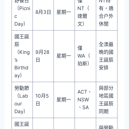
野餐日
僅
NT特
（Picni
NT（
有，適
8月3日
星期一
c
達爾
合户外
Day）
文）
休閒
國王誕
辰
全澳最
僅
（King
9月28
晚的國
星期一
WA（
’s
日
王誕辰
珀斯）
Birthd
安排
ay）
勞動節
與部分
ACT、
（Lab
10月5
地區國
星期一
NSW
our
日
王誕辰
、SA
Day）
同期
國王誕
與勞動