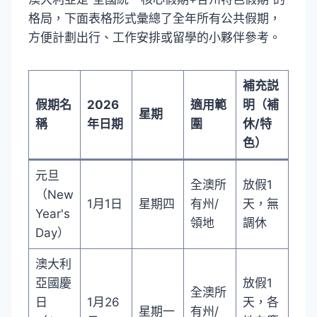
格局，下面表格形式彙總了全年所有公共假期，
方便計劃出行、工作安排或留學的小夥伴參考。
補充説
假期名
2026
適用範
明（補
星期
稱
年日期
圍
休/特
色）
元旦
全澳所
放假1
（New
1月1日
星期四
有州/
天，無
Year's
領地
調休
Day）
澳大利
亞國慶
放假1
全澳所
日
1月26
天，各
星期一
有州/