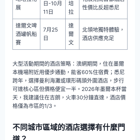
日-10月
培
展
性價比反超悉尼
11日
拉
達爾文啤
達
7月25
北領地獨特體驗，
酒罐帆船
爾
日
酒店供應充足
賽
文
大型活動期間的酒店策略：澳網期間，住在墨爾
本機場附近用優步通勤，能省60%住宿費；悉尼
跨年，選擇曼利海灘或環形碼頭外圍酒店，步行
可達核心區但價格便宜一半。2026年墨爾本杯當
天，我建議住在吉朗，火車30分鐘直達，酒店價
格僅為市區的1/3。
不同城市區域的酒店選擇有什麼門
道？