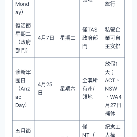
Mond
旅行
ay）
復活節
僅TAS
私營企
星期二
4月7日
星期二
政府部
業可自
（政府
門
主安排
部門）
放假1
澳新軍
天；
團日
全澳所
ACT、
4月25
（Anz
星期六
有州/
NSW
日
ac
領地
、WA4
Day）
月27日
補休
僅
紀念工
五月節
NT（
人權