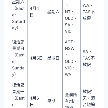
星期六
、
WA、
（East
4月4
星期六
NT、
TAS不
er
日
QLD、
放假
Saturd
SA、
ay）
VIC
復活節
ACT、
星期日
NSW
SA、
（East
、
4月5日
星期日
TAS不
er
QLD、
放假
Sunda
VIC、
y）
WA
復活節
星期一
放假1
全澳所
（East
4月6
天，適
星期一
有州/
er
日
合短途
領地