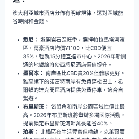
澳大利亞城市酒店分佈有明確規律，選對區域能
省時間和金錢。
悉尼：
避開岩石區旺季，選擇帕拉馬塔河濱
區，萬豪酒店均價¥1100，比CBD便宜
35%，輕軌15分鐘直達市中心。2026年新開
通的地鐵線將使西悉尼酒店價值提升。
墨爾本：
南岸區比CBD貴20%但體驗更好。
雅高旗下的諾富特南岸有免費穿梭巴士，希
爾頓的達克蘭區酒店提供免費停車，適合自
駕遊。
布里斯班：
袋鼠角和南岸公園區域性價比最
高。2026年布里斯班將舉辦多場國際活動，
提前鎖定布里斯班河畔萬豪能省40%。
珀斯：
北橋區夜生活豐富但嘈雜，克萊爾蒙