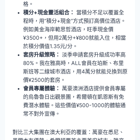
格。
積分+現金靈活組合：
當積分不足以覆蓋全
程時，用”積分+現金”方式預訂高價位酒店。
例如黃金海岸範思哲酒店，旺季現金價
¥3500+，但用2萬分+¥800就能入住，相當
於積分價值1.35元/分。
套房升級策略：
淡季申請套房升級成功率高
80%。我在雅高時，ALL會員在珀斯、布里
斯班等二線城市酒店，用4萬分就能兑換到原
價¥2500的套房。
會員專屬體驗：
萬豪澳洲酒店提供會員專屬
的烏魯魯日出觀景團，希爾頓在凱恩斯有免
費潛水體驗。這些價值¥500-1000的體驗通
常不對外宣傳。
對比三大集團在澳大利亞的覆蓋：萬豪在悉尼、