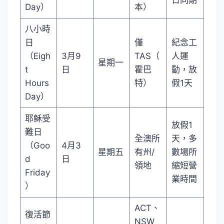
Day）
本）
八小時
日
僅
紀念工
（Eigh
3月9
TAS（
人運
星期一
t
日
霍巴
動，放
Hours
特）
假1天
Day）
耶穌受
放假1
難日
全澳所
天，多
（Goo
4月3
星期五
有州/
數場所
d
日
領地
縮短營
Friday
業時間
）
ACT、
復活節
NSW